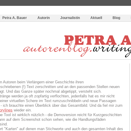
og
:
Wie schreibe ich ein Buch?
Petra A. Bauer
Autorin
Journalistin
Aktuell
Blog
n Autoren beim Verlängern einer Geschichte ihren
chriebenen (!) Text zerschnitten und an den passenden Stellen neuen
ügt. Und das Ganze später nochmal abgetippt, versteht sich.
änge werden ja oft zopfartig verflochten, jedenfalls hat es mir nicht
 einer virtuellen Schere im Text rumzuschnibbeln und neue Passagen
 - ich brauchte einen Überblick über das Gesamtbild. Und da fiel mir zum
orylines
wieder ein.
e Tool ist wirklich nützlich - die Demoversion reicht für Kurzgeschichten
ann auf dem Screenshot schon sehen, wie die Handlungsfäden
sind.
rt "Karten" auf denen man Stichworte und auch den gesamten Inhalt des