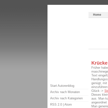
Themenspecial in
writingwomans Autorenbl
Home
Krücke
Früher habe
maschineges
Text eingef
Handlungsstr
genügt, mit
Start Autorenblog
einzuführen
Glück ->
St
Archiv nach Monaten
Dieses klein
Archiv nach Kategorien
aus. Man k
angeordnet 
RSS 2.0
|
Atom
Man generie