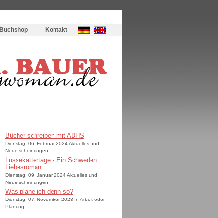
Buchshop
Kontakt
Bücher schreiben mit ADHS
Dienstag, 06. Februar 2024 Aktuelles und
Neuerscheinungen
Lussekattertage - Ein Schweden
Liebesroman
Dienstag, 09. Januar 2024 Aktuelles und
Neuerscheinungen
Was plane ich denn so?
Dienstag, 07. November 2023 In Arbeit oder
Planung