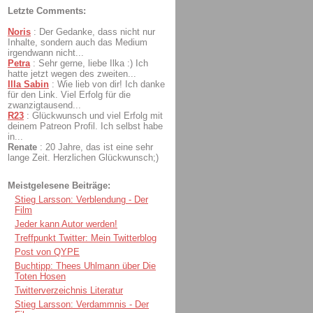
Letzte Comments:
Noris
:
Der Gedanke, dass nicht nur
Inhalte, sondern auch das Medium
irgendwann nicht...
Petra
:
Sehr gerne, liebe Ilka :) Ich
hatte jetzt wegen des zweiten...
Illa Sabin
:
Wie lieb von dir! Ich danke
für den Link. Viel Erfolg für die
zwanzigtausend...
R23
:
Glückwunsch und viel Erfolg mit
deinem Patreon Profil. Ich selbst habe
in...
Renate
:
20 Jahre, das ist eine sehr
lange Zeit. Herzlichen Glückwunsch;)
Meistgelesene Beiträge:
Stieg Larsson: Verblendung - Der
Film
Jeder kann Autor werden!
Treffpunkt Twitter: Mein Twitterblog
Post von QYPE
Buchtipp: Thees Uhlmann über Die
Toten Hosen
Twitterverzeichnis Literatur
Stieg Larsson: Verdammnis - Der