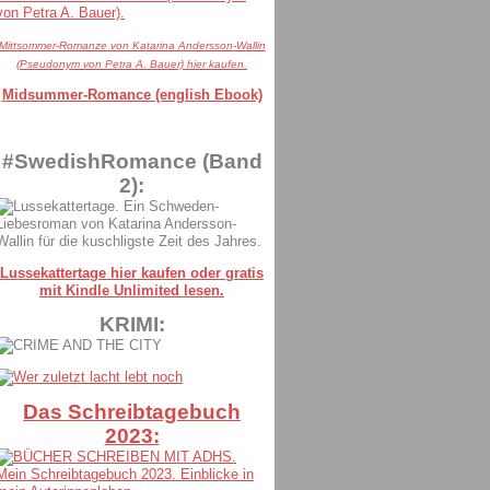
Mittsommer-Romanze von Katarina Andersson-Wallin
(Pseudonym von Petra A. Bauer) hier kaufen.
Midsummer-Romance (english Ebook)
#SwedishRomance (Band
2):
Lussekattertage hier kaufen oder gratis
mit Kindle Unlimited lesen.
KRIMI:
Das Schreibtagebuch
2023: