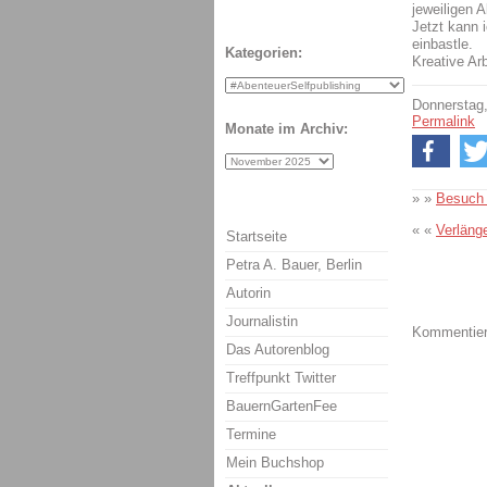
jeweiligen 
Jetzt kann 
einbastle.
Kategorien:
Kreative Arb
Donnerstag
Permalink
Monate im Archiv:
» »
Besuch
« «
Verläng
Startseite
Petra A. Bauer, Berlin
Autorin
Journalistin
Kommentiere
Das Autorenblog
Treffpunkt Twitter
BauernGartenFee
Termine
Mein Buchshop