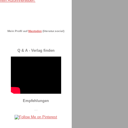
Mein Profil auf
Mastodon
(literatur.social)
Q & A - Verlag finden
Empfehlungen
...