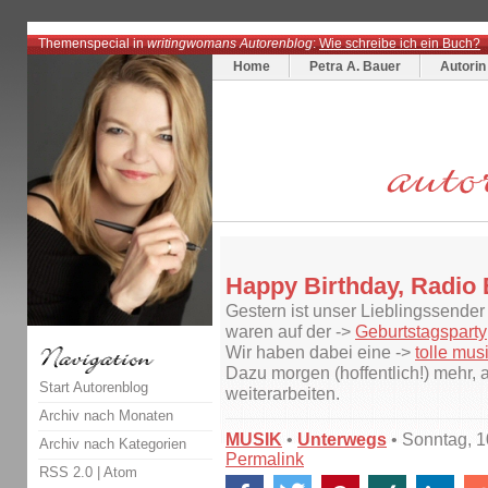
Themenspecial in
writingwomans Autorenblog
:
Wie schreibe ich ein Buch?
Home
Petra A. Bauer
Autorin
Happy Birthday, Radio 
Gestern ist unser Lieblingssender
waren auf der ->
Geburtstagsparty
Wir haben dabei eine ->
tolle mu
Dazu morgen (hoffentlich!) mehr, 
Start Autorenblog
weiterarbeiten.
Archiv nach Monaten
MUSIK
•
Unterwegs
• Sonntag, 
Archiv nach Kategorien
Permalink
RSS 2.0
|
Atom