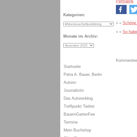
Permalink
Kategorien:
» »
Schöne 
« «
So habe
Monate im Archiv:
Kommentiere
Startseite
Petra A. Bauer, Berlin
Autorin
Journalistin
Das Autorenblog
Treffpunkt Twitter
BauernGartenFee
Termine
Mein Buchshop