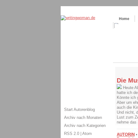
Themenspecial in
writingwomans Autorenbl
Home
Die Mu
Heute Ab
hatte ich d
Könnte ich 
Aber um ehr
auch die Ki
Start Autorenblog
Und nicht, d
Lust zum Ze
Archiv nach Monaten
nehme das a
Archiv nach Kategorien
RSS 2.0
|
Atom
AUTORIN