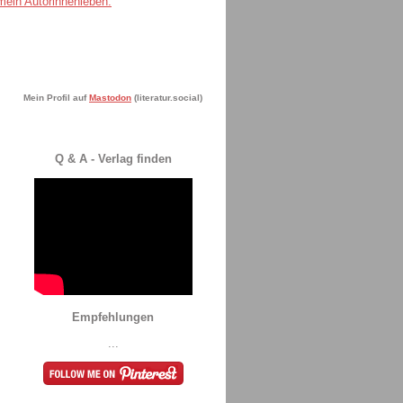
Mein Profil auf
Mastodon
(literatur.social)
Q & A - Verlag finden
Empfehlungen
...