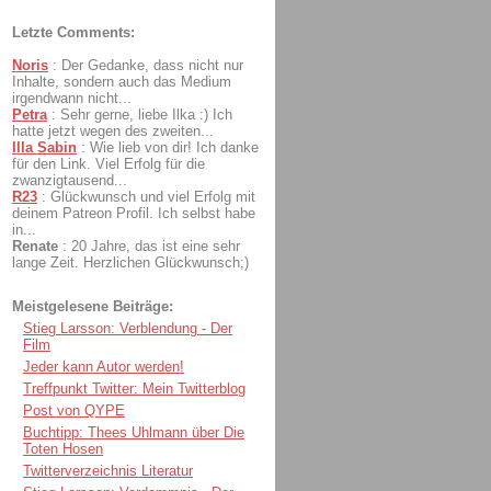
Letzte Comments:
Noris
:
Der Gedanke, dass nicht nur
Inhalte, sondern auch das Medium
irgendwann nicht...
Petra
:
Sehr gerne, liebe Ilka :) Ich
hatte jetzt wegen des zweiten...
Illa Sabin
:
Wie lieb von dir! Ich danke
für den Link. Viel Erfolg für die
zwanzigtausend...
R23
:
Glückwunsch und viel Erfolg mit
deinem Patreon Profil. Ich selbst habe
in...
Renate
:
20 Jahre, das ist eine sehr
lange Zeit. Herzlichen Glückwunsch;)
Meistgelesene Beiträge:
Stieg Larsson: Verblendung - Der
Film
Jeder kann Autor werden!
Treffpunkt Twitter: Mein Twitterblog
Post von QYPE
Buchtipp: Thees Uhlmann über Die
Toten Hosen
Twitterverzeichnis Literatur