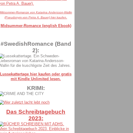
Mittsommer-Romanze von Katarina Andersson-Wallin
(Pseudonym von Petra A. Bauer) hier kaufen.
Midsummer-Romance (english Ebook)
#SwedishRomance (Band
2):
Lussekattertage hier kaufen oder gratis
mit Kindle Unlimited lesen.
KRIMI:
Das Schreibtagebuch
2023: