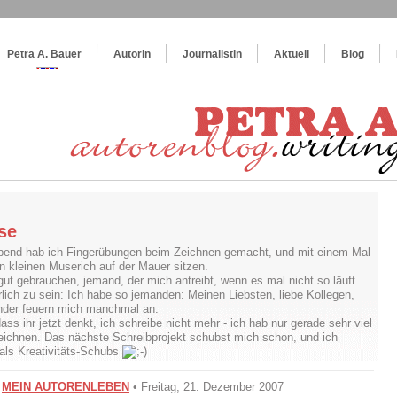
og
:
Wie schreibe ich ein Buch?
Petra A. Bauer
Autorin
Journalistin
Aktuell
Blog
se
end hab ich Fingerübungen beim Zeichnen gemacht, und mit einem Mal
en kleinen Muserich auf der Mauer sitzen.
gut gebrauchen, jemand, der mich antreibt, wenn es mal nicht so läuft.
lich zu sein: Ich habe so jemanden: Meinen Liebsten, liebe Kollegen,
nder feuern mich manchmal an.
ass ihr jetzt denkt, ich schreibe nicht mehr - ich hab nur gerade sehr viel
ichnen. Das nächste Schreibprojekt schubst mich schon, und ich
ls Kreativitäts-Schubs
•
MEIN AUTORENLEBEN
• Freitag, 21. Dezember 2007