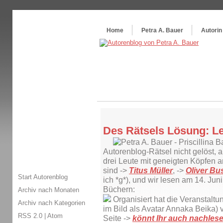
Themenspecial in
writingwomans Autorenblog
:
Wie schreibe ich ein Buch?
Home
Petra A. Bauer
Autorin
Des Rätsels Lösung: Le
Autorenblog-Rätsel nicht gelöst, ab
drei Leute mit geneigten Köpfen
sind ->
Titus Müller
, ->
Oliver Bu
Start Autorenblog
ich *g*), und wir lesen am 14. Ju
Büchern:
Archiv nach Monaten
Organisiert hat die Veranstaltu
Archiv nach Kategorien
im Bild als Avatar Annaka Beika)
RSS 2.0
|
Atom
Seite ->
könnt Ihr auch nachlese