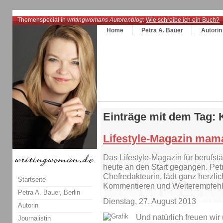
Themenspecial in
writingwomans Autorenblog
:
Wie schreibe ich ein Buch?
Home
Petra A. Bauer
Autorin
Einträge mit dem Tag: 
Lifestyle-Magazin mama
Das Lifestyle-Magazin für berufstä
heute an den Start gegangen. Pet
Chefredakteurin, lädt ganz herzl
Startseite
Kommentieren und Weiterempfehl
Petra A. Bauer, Berlin
Dienstag, 27. August 2013
Autorin
Und natürlich freuen wir
Journalistin