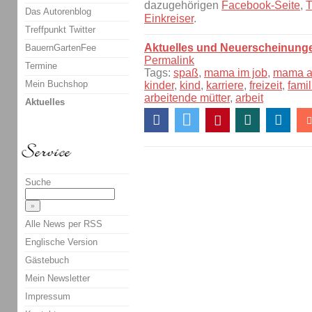
dazugehörigen
Facebook-Seite
,
T
Das Autorenblog
Einkreiser
.
Treffpunkt Twitter
Aktuelles und Neuerscheinung
BauernGartenFee
Permalink
Termine
Tags:
spaß
,
mama im job
,
mama ar
Mein Buchshop
kinder
,
kind
,
karriere
,
freizeit
,
famil
arbeitende mütter
,
arbeit
Aktuelles
Suche
Alle News per RSS
Englische Version
Gästebuch
Mein Newsletter
Impressum