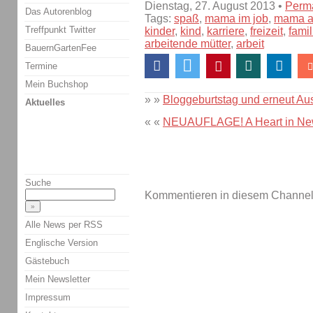
Dienstag, 27. August 2013 •
Perma
Das Autorenblog
Tags:
spaß
,
mama im job
,
mama ar
Treffpunkt Twitter
kinder
,
kind
,
karriere
,
freizeit
,
famil
arbeitende mütter
,
arbeit
BauernGartenFee
Termine
Mein Buchshop
» »
Bloggeburtstag und erneut Au
Aktuelles
« «
NEUAUFLAGE! A Heart in New 
Suche
Kommentieren in diesem Channel-
Alle News per RSS
Englische Version
Gästebuch
Mein Newsletter
Impressum