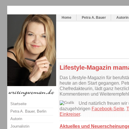
Themenspecial in
writingwomans Autorenblog
:
Wie schreibe ich ein Buch?
Home
Petra A. Bauer
Autorin
Lifestyle-Magazin mama
Das Lifestyle-Magazin für berufstä
heute an den Start gegangen. Pet
Chefredakteurin, lädt ganz herzl
Kommentieren und Weiterempfehl
Und natürlich freuen wir
Startseite
dazugehörigen
Facebook-Seite
,
T
Petra A. Bauer, Berlin
Einkreiser
.
Autorin
Aktuelles und Neuerscheinung
Journalistin