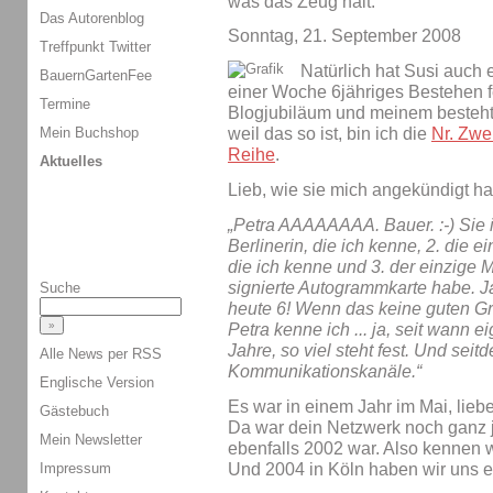
was das Zeug hält.
Das Autorenblog
Sonntag, 21. September 2008
Treffpunkt Twitter
Natürlich hat Susi auch 
BauernGartenFee
einer Woche 6jähriges Bestehen f
Termine
Blogjubiläum und meinem besteh
Mein Buchshop
weil das so ist, bin ich die
Nr. Zwe
Reihe
.
Aktuelles
Lieb, wie sie mich angekündigt ha
„Petra AAAAAAAA. Bauer. :-) Sie i
Berlinerin, die ich kenne, 2. die 
die ich kenne und 3. der einzige 
signierte Autogrammkarte habe. J
Suche
heute 6! Wenn das keine guten Gründ
Petra kenne ich ... ja, seit wann 
Jahre, so viel steht fest. Und sei
Alle News per RSS
Kommunikationskanäle.“
Englische Version
Es war in einem Jahr im Mai, liebe 
Gästebuch
Da war dein Netzwerk noch ganz j
Mein Newsletter
ebenfalls 2002 war. Also kennen 
Und 2004 in Köln haben wir uns er
Impressum