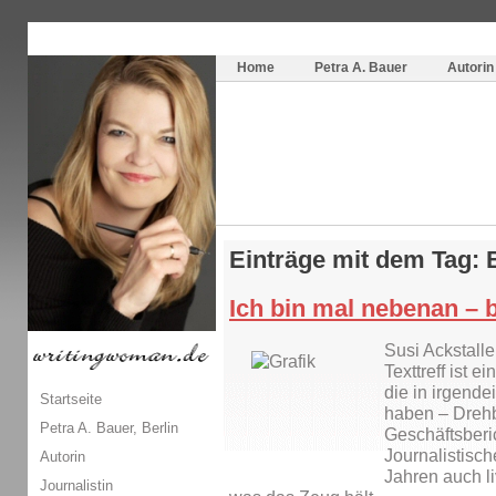
Themenspecial in
writingwomans Autorenblog
:
Wie schreibe ich ein Buch?
Home
Petra A. Bauer
Autorin
Einträge mit dem Tag: 
Ich bin mal nebenan – b
Susi Ackstalle
Texttreff ist
die in irgende
Startseite
haben – Dreh
Petra A. Bauer, Berlin
Geschäftsberi
Journalistische
Autorin
Jahren auch li
Journalistin