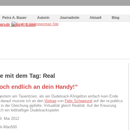
og
:
Wie schreibe ich ein Buch?
Petra A. Bauer
Autorin
Journalistin
Aktuell
Blog
ge mit dem Tag: Real
och endlich an dein Handy!”
gestern am Tauentzien, als ein Dudelsack-Klingelton einfach kein Ende
 darauf musste ich an den
Vortrag
von
Felix Schwenzel
auf der re:publica
in der Gleichung gipfelte: Virtualität gleich Realität. Auf der Kreuzung
h ein leibhaftiger Dudelsackspieler.
9. Mai 2012