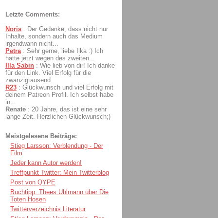
Letzte Comments:
Noris
:
Der Gedanke, dass nicht nur
Inhalte, sondern auch das Medium
irgendwann nicht...
Petra
:
Sehr gerne, liebe Ilka :) Ich
hatte jetzt wegen des zweiten...
Illa Sabin
:
Wie lieb von dir! Ich danke
für den Link. Viel Erfolg für die
zwanzigtausend...
R23
:
Glückwunsch und viel Erfolg mit
deinem Patreon Profil. Ich selbst habe
in...
Renate
:
20 Jahre, das ist eine sehr
lange Zeit. Herzlichen Glückwunsch;)
Meistgelesene Beiträge:
Stieg Larsson: Verblendung - Der
Film
Jeder kann Autor werden!
Treffpunkt Twitter: Mein Twitterblog
Post von QYPE
Buchtipp: Thees Uhlmann über Die
Toten Hosen
Twitterverzeichnis Literatur