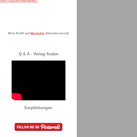
Mein Profil auf
Mastodon
(literatur.social)
Q & A - Verlag finden
Empfehlungen
...