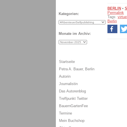
BERLIN
•
Permalink
Kategorien:
Tags:
virtue
Berlin
Monate im Archiv:
Startseite
Petra A. Bauer, Berlin
Autorin
Journalistin
Das Autorenblog
Treffpunkt Twitter
BauernGartenFee
Termine
Mein Buchshop