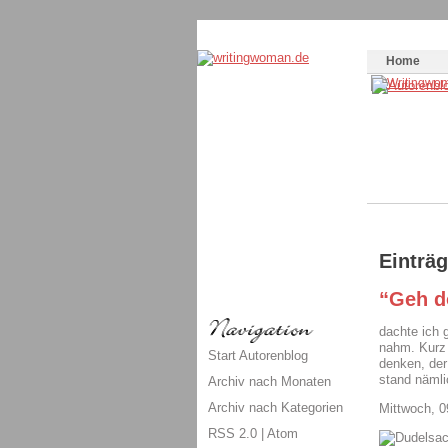
Themenspecial in
writingwomans Autorenbl
Home
Einträ
“Geh d
dachte ich 
nahm. Kurz
Start Autorenblog
denken, der 
stand nämlic
Archiv nach Monaten
Archiv nach Kategorien
Mittwoch, 0
RSS 2.0
|
Atom