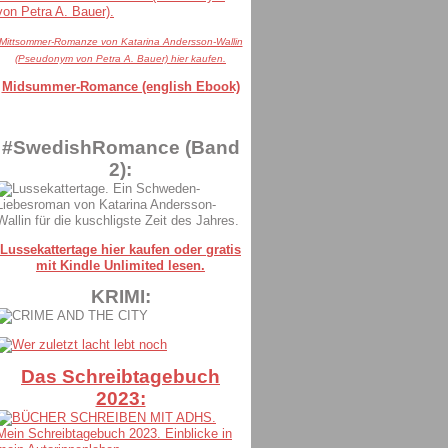
Mittsommer-Romanze von Katarina Andersson-Wallin
(Pseudonym von Petra A. Bauer) hier kaufen.
Midsummer-Romance (english Ebook)
#SwedishRomance (Band
2):
Lussekattertage hier kaufen oder gratis
mit Kindle Unlimited lesen.
KRIMI:
Das Schreibtagebuch
2023: