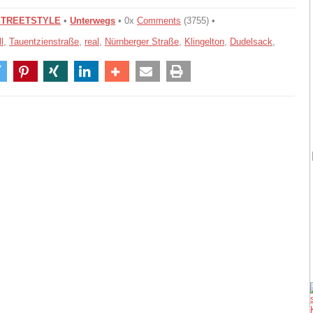
STREETSTYLE
•
Unterwegs
• 0x
Comments
(3755) •
ll
,
Tauentzienstraße
,
real
,
Nürnberger Straße
,
Klingelton
,
Dudelsack
,