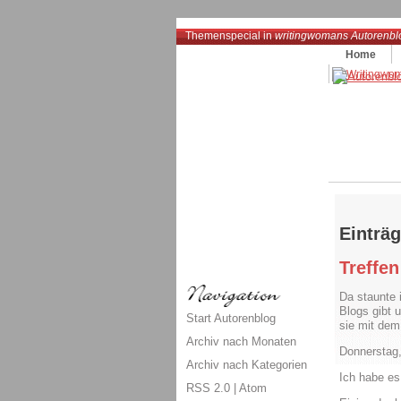
Themenspecial in
writingwomans Autorenbl
Home
Einträg
Treffe
Da staunte 
Blogs gibt 
Start Autorenblog
sie mit dem
Archiv nach Monaten
Donnerstag,
Archiv nach Kategorien
Ich habe es
RSS 2.0
|
Atom