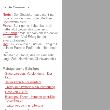
Letzte Comments:
Noris
:
Der Gedanke, dass nicht nur
Inhalte, sondern auch das Medium
irgendwann nicht...
Petra
:
Sehr gerne, liebe Ilka :) Ich
hatte jetzt wegen des zweiten...
Illa Sabin
:
Wie lieb von dir! Ich danke
für den Link. Viel Erfolg für die
zwanzigtausend...
R23
:
Glückwunsch und viel Erfolg mit
deinem Patreon Profil. Ich selbst habe
in...
Renate
:
20 Jahre, das ist eine sehr
lange Zeit. Herzlichen Glückwunsch;)
Meistgelesene Beiträge:
Stieg Larsson: Verblendung - Der
Film
Jeder kann Autor werden!
Treffpunkt Twitter: Mein Twitterblog
Post von QYPE
Buchtipp: Thees Uhlmann über Die
Toten Hosen
Twitterverzeichnis Literatur