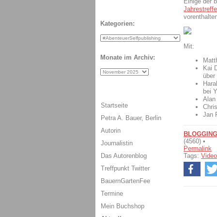
Einige der b
Jahrestreff
vorenthalten
Kategorien:
Mit:
Monate im Archiv:
Matt
Kai 
über 
Haral
bei 
Alan
Startseite
Chri
Jan 
Petra A. Bauer, Berlin
Autorin
BLOGGIN
(4560) •
Journalistin
Permalink
Tags:
Video
Das Autorenblog
Treffpunkt Twitter
BauernGartenFee
Termine
Mein Buchshop