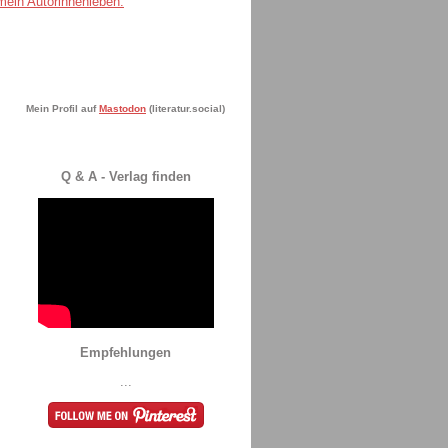
Mein Profil auf
Mastodon
(literatur.social)
Q & A - Verlag finden
Empfehlungen
...