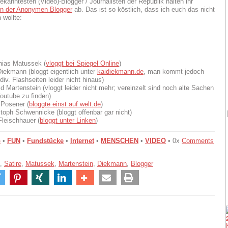
ekanntesten (Video)-Blogger / Journalisten der Republik halten ihr
en der Anonymen Blogger
ab. Das ist so köstlich, dass ich euch das nicht
 wollte:
hias Matussek (
vloggt bei Spiegel Online
)
Diekmann (bloggt eigentlich unter
kaidiekmann.de
, man kommt jedoch
div. Flashseiten leider nicht hinaus)
d Martenstein (vloggt leider nicht mehr; vereinzelt sind noch alte Sachen
Youtube zu finden)
 Posener (
bloggte einst auf welt.de
)
stoph Schwennicke (bloggt offenbar gar nicht)
Fleischhauer (
bloggt unter Linken
)
G
•
FUN
•
Fundstücke
•
Internet
•
MENSCHEN
•
VIDEO
• 0x
Comments
,
Satire
,
Matussek
,
Martenstein
,
Diekmann
,
Blogger