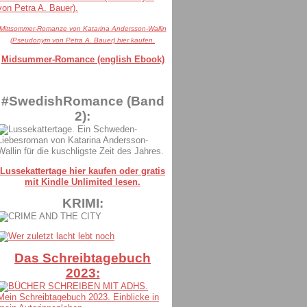
Mittsommer-Romanze von Katarina Andersson-Wallin
(Pseudonym von Petra A. Bauer) hier kaufen.
Midsummer-Romance (english Ebook)
#SwedishRomance (Band
2):
Lussekattertage hier kaufen oder gratis
mit Kindle Unlimited lesen.
KRIMI:
Das Schreibtagebuch
2023: