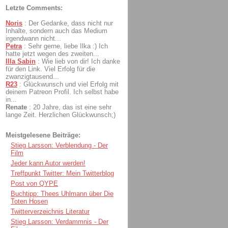
Letzte Comments:
Noris
:
Der Gedanke, dass nicht nur
Inhalte, sondern auch das Medium
irgendwann nicht...
Petra
:
Sehr gerne, liebe Ilka :) Ich
hatte jetzt wegen des zweiten...
Illa Sabin
:
Wie lieb von dir! Ich danke
für den Link. Viel Erfolg für die
zwanzigtausend...
R23
:
Glückwunsch und viel Erfolg mit
deinem Patreon Profil. Ich selbst habe
in...
Renate
:
20 Jahre, das ist eine sehr
lange Zeit. Herzlichen Glückwunsch;)
Meistgelesene Beiträge:
Stieg Larsson: Verblendung - Der
Film
Jeder kann Autor werden!
Treffpunkt Twitter: Mein Twitterblog
Post von QYPE
Buchtipp: Thees Uhlmann über Die
Toten Hosen
Twitterverzeichnis Literatur
Stieg Larsson: Verdammnis - Der