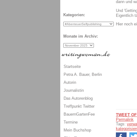
dann und w
Und 'Gettin
Kategorien:
Eigentlich t
Hier noch e
Monate im Archiv:
Startseite
Petra A. Bauer, Berlin
Autorin
Journalistin
Das Autorenblog
Treffpunkt Twitter
BauernGartenFee
TWEET OF
Permalink
Termine
Tags:
verwa
kategorisie
Mein Buchshop