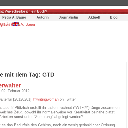
og
:
Wie schreibe ich ein Buch?
Petra A. Bauer
Autorin
Journalistin
Aktuell
Blog
ge mit dem Tag: GTD
erwalter
 02. Februar 2012
@writingwoman
on Twitter
as auch? Plötzlich erstellt ihr Listen, rechnet (*WTF?!*) Dinge zusammen,
dwelches Zeug, obwohl ihr normalerweise vor Kreativität beinahe platzt
Arbeiten sonst unter "Zumutung" abgelegt werden?
ist es das Bedürfnis des Gehirns, nach ein wenig gedanklicher Ordnung