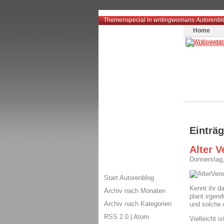
Themenspecial in
writingwomans Autorenbl
Home
Einträ
Alter V
Donnerstag,
Start Autorenblog
Kennt ihr d
Archiv nach Monaten
plant irgen
Archiv nach Kategorien
und solche 
RSS 2.0
|
Atom
Vielleicht 