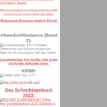
Mittsommer-Romanze von Katarina Andersson-Wallin
(Pseudonym von Petra A. Bauer) hier kaufen.
Midsummer-Romance (english Ebook)
#SwedishRomance (Band
2):
Lussekattertage hier kaufen oder gratis
mit Kindle Unlimited lesen.
KRIMI:
Das Schreibtagebuch
2023: