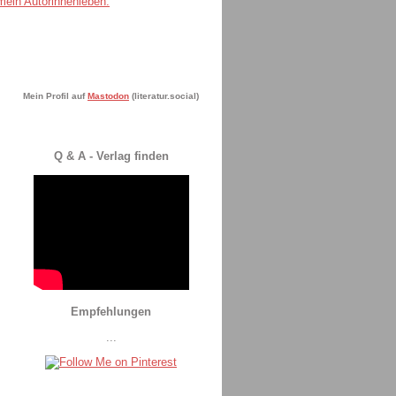
Mein Profil auf
Mastodon
(literatur.social)
Q & A - Verlag finden
Empfehlungen
...