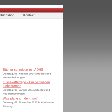
Buchshop
Kontakt
Bücher schreiben mit ADHS
Dienstag, 06. Februar 2024 Aktuelles und
Neuerscheinungen
Lussekattertage - Ein Schweden
Liebesroman
Dienstag, 09. Januar 2024 Aktuelles und
Neuerscheinungen
Was plane ich denn so?
Dienstag, 07. November 2023 In Arbeit oder
Planung