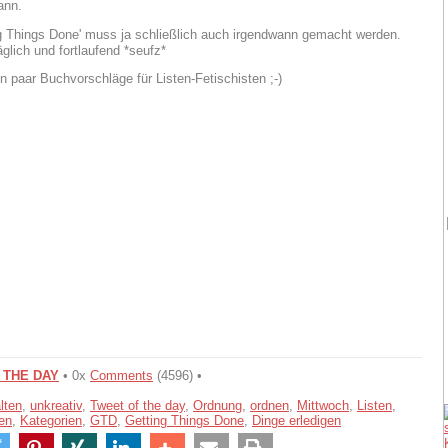
ann.
g Things Done' muss ja schließlich auch irgendwann gemacht werden.
äglich und fortlaufend *seufz*
in paar Buchvorschläge für Listen-Fetischisten ;-)
 THE DAY
• 0x
Comments
(4596) •
lten
,
unkreativ
,
Tweet of the day
,
Ordnung
,
ordnen
,
Mittwoch
,
Listen
,
ren
,
Kategorien
,
GTD
,
Getting Things Done
,
Dinge erledigen