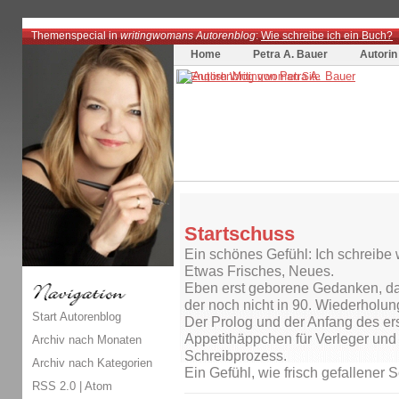
Themenspecial in
writingwomans Autorenblog
:
Wie schreibe ich ein Buch?
Home
Petra A. Bauer
Autorin
Startschuss
Ein schönes Gefühl: Ich schreibe 
Etwas Frisches, Neues.
Eben erst geborene Gedanken, da
der noch nicht in 90. Wiederholung
Start Autorenblog
Der Prolog und der Anfang des er
Appetithäppchen für Verleger und 
Archiv nach Monaten
Schreibprozess.
Archiv nach Kategorien
Ein Gefühl, wie frisch gefallener 
RSS 2.0
|
Atom