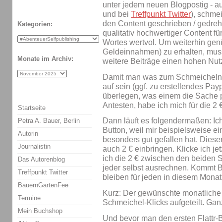
unter jedem neuen Blogpostig - a
und bei
Treffpunkt Twitter
), schme
den Content geschrieben / gedreht 
Kategorien:
qualitativ hochwertiger Content f
Wortes wertvol. Um weiterhin ge
Geldeinnahmen) zu erhalten, muss
Monate im Archiv:
weitere Beiträge einen hohen Nutze
Damit man was zum Schmeicheln h
auf sein (ggf. zu erstellendes Pa
überlegen, was einem die Sache 
Antesten, habe ich mich für die 2 
Startseite
Dann läuft es folgendermaßen: Ich 
Petra A. Bauer, Berlin
Button, weil mir beispielsweise ei
Autorin
besonders gut gefallen hat. Diese
Journalistin
auch 2 € einbringen. Klicke ich jetz
ich die 2 € zwischen den beiden S
Das Autorenblog
jeder selbst ausrechnen. Kommt 
Treffpunkt Twitter
bleiben für jeden in diesem Monat
BauernGartenFee
Kurz: Der gewünschte monatliche 
Termine
Schmeichel-Klicks aufgeteilt. Gan
Mein Buchshop
Und bevor man den ersten Flattr-