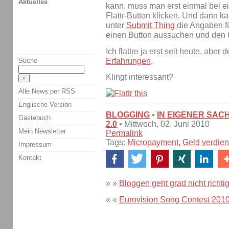
Aktuelles
kann, muss man erst einmal bei e
Flattr-Button klicken. Und dann ka
unter
Submit Thing
die Angaben f
einen Button aussuchen und den 
Ich flattre ja erst seit heute, aber 
Erfahrungen
.
Suche
Klingt interessant?
Alle News per RSS
Englische Version
BLOGGING
•
IN EIGENER SAC
Gästebuch
2.0
• Mittwoch, 02. Juni 2010
Mein Newsletter
Permalink
Tags:
Micropayment
,
Geld verdie
Impressum
Kontakt
» »
Bloggen geht grad nicht richti
« «
Eurovision Song Contest 201