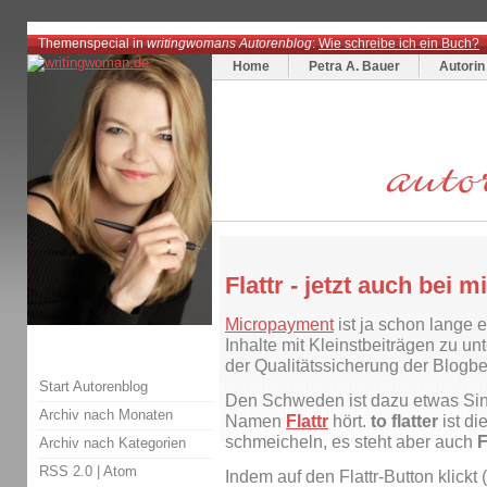
Themenspecial in
writingwomans Autorenblog
:
Wie schreibe ich ein Buch?
Home
Petra A. Bauer
Autorin
Flattr - jetzt auch bei mi
Micropayment
ist ja schon lange 
Inhalte mit Kleinstbeiträgen zu unt
der Qualitätssicherung der Blogbe
Start Autorenblog
Den Schweden ist dazu etwas Sinn
Archiv nach Monaten
Namen
Flattr
hört.
to flatter
ist di
schmeicheln, es steht aber auch
F
Archiv nach Kategorien
RSS 2.0
|
Atom
Indem auf den Flattr-Button klickt 