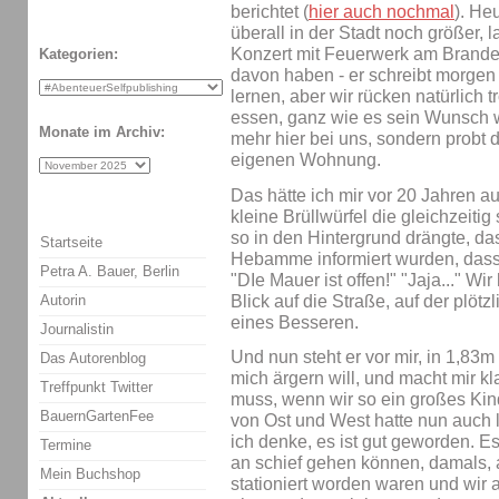
berichtet (
hier auch nochmal
). He
überall in der Stadt noch größer, l
Konzert mit Feuerwerk am Brandenb
Kategorien:
davon haben - er schreibt morge
lernen, aber wir rücken natürlich
essen, ganz wie es sein Wunsch w
Monate im Archiv:
mehr hier bei uns, sondern probt d
eigenen Wohnung.
Das hätte ich mir vor 20 Jahren au
kleine Brüllwürfel die gleichzeitig
so in den Hintergrund drängte, da
Startseite
Hebamme informiert wurden, dass 
Petra A. Bauer, Berlin
"DIe Mauer ist offen!" "Jaja..." Wir
Blick auf die Straße, auf der plötz
Autorin
eines Besseren.
Journalistin
Und nun steht er vor mir, in 1,83
Das Autorenblog
mich ärgern will, und macht mir kl
Treffpunkt Twitter
muss, wenn wir so ein großes K
BauernGartenFee
von Ost und West hatte nun auch l
ich denke, es ist gut geworden. E
Termine
an schief gehen können, damals, 
Mein Buchshop
stationiert worden waren und wir 