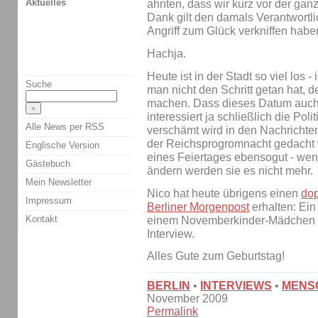
Aktuelles
ahnten, dass wir kurz vor der ga
Dank gilt den damals Verantwortli
Angriff zum Glück verkniffen habe
Hachja.
Heute ist in der Stadt so viel los 
Suche
man nicht den Schritt getan hat, 
machen. Dass dieses Datum auch s
interessiert ja schließlich die Po
Alle News per RSS
verschämt wird in den Nachrichte
der Reichsprogromnacht gedacht
Englische Version
eines Feiertages ebensogut - wenn
Gästebuch
ändern werden sie es nicht mehr.
Mein Newsletter
Nico hat heute übrigens einen
dop
Impressum
Berliner Morgenpost
erhalten: Ei
Kontakt
einem Novemberkinder-Mädchen u
Interview.
Alles Gute zum Geburtstag!
BERLIN
•
INTERVIEWS
•
MENS
November 2009
Permalink