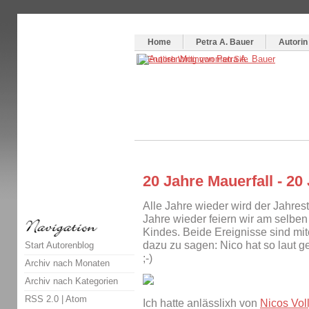
Themenspecial in
writingwomans Autorenblog
:
Wie schreibe ich ein Buch?
Home
Petra A. Bauer
Autorin
20 Jahre Mauerfall - 20
Alle Jahre wieder wird der Jahrest
Jahre wieder feiern wir am selben
Kindes. Beide Ereignisse sind mit
dazu zu sagen: Nico hat so laut ge
Start Autorenblog
;-)
Archiv nach Monaten
Archiv nach Kategorien
RSS 2.0
|
Atom
Ich hatte anlässlixh von
Nicos Voll