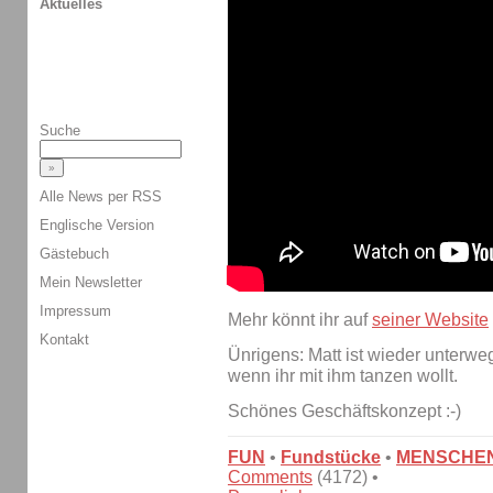
Aktuelles
Suche
Alle News per RSS
Englische Version
Gästebuch
Mein Newsletter
Impressum
Mehr könnt ihr auf
seiner Website
Kontakt
Ünrigens: Matt ist wieder unterwe
wenn ihr mit ihm tanzen wollt.
Schönes Geschäftskonzept :-)
FUN
•
Fundstücke
•
MENSCHE
Comments
(4172) •