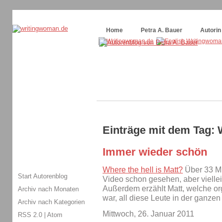
Themenspecial in
writingwomans Autorenblog
:
Wie schreibe ich ein Buch?
Home
Petra A. Bauer
Autorin
Einträge mit dem Tag: 
Immer wieder schön
Where the hell is Matt?
Über 33 Mi
Start Autorenblog
Video schon gesehen, aber vielleic
Außerdem erzählt Matt, welche or
Archiv nach Monaten
war, all diese Leute in der ganze
Archiv nach Kategorien
Mittwoch, 26. Januar 2011
RSS 2.0
|
Atom