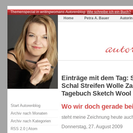
Themenspecial in
writingwomans Autorenblog
:
Wie schreibe ich ein Buch?
Home
Petra A. Bauer
Autorin
Einträge mit dem Tag: 
Schal Streifen Wolle Z
Tagebuch Sketch Wool 
Wo wir doch gerade be
Start Autorenblog
Archiv nach Monaten
steht meine Zeichnung heute auch
Archiv nach Kategorien
Donnerstag, 27. August 2009
RSS 2.0
|
Atom