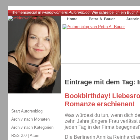
Themenspecial in
writingwomans Autorenblog
:
Wie schreibe ich ein Buch?
Home
Petra A. Bauer
Autorin
Einträge mit dem Tag: 
Bookbirthday! Liebesr
Romanze erschienen!
Start Autorenblog
Was würdest du tun, wenn dich dei
Archiv nach Monaten
zehn Jahre jüngere Frau verlässt
jeden Tag in der Firma begegnest
Archiv nach Kategorien
RSS 2.0
|
Atom
Die Berlinerin Annika Reinhardt