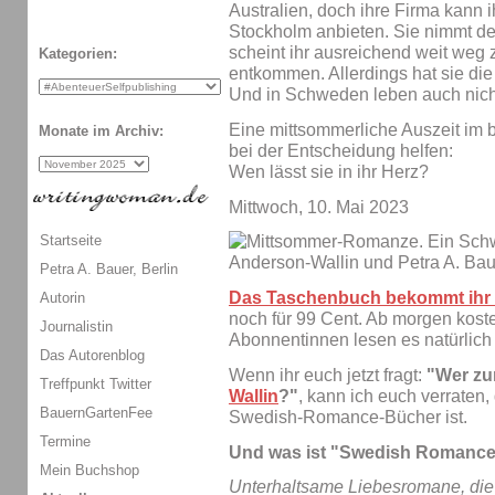
Australien, doch ihre Firma kann 
Stockholm anbieten. Sie nimmt d
scheint ihr ausreichend weit weg
Kategorien:
entkommen. Allerdings hat sie di
Und in Schweden leben auch nicht
Eine mittsommerliche Auszeit im 
Monate im Archiv:
bei der Entscheidung helfen:
Wen lässt sie in ihr Herz?
Mittwoch, 10. Mai 2023
Startseite
Petra A. Bauer, Berlin
Das Taschenbuch bekommt ihr 
Autorin
noch für 99 Cent. Ab morgen koste
Journalistin
Abonnentinnen lesen es natürlich
Das Autorenblog
Wenn ihr euch jetzt fragt:
"Wer zur
Treffpunkt Twitter
Wallin
?"
, kann ich euch verraten
BauernGartenFee
Swedish-Romance-Bücher ist.
Termine
Und was ist "Swedish Romanc
Mein Buchshop
Unterhaltsame Liebesromane, die 