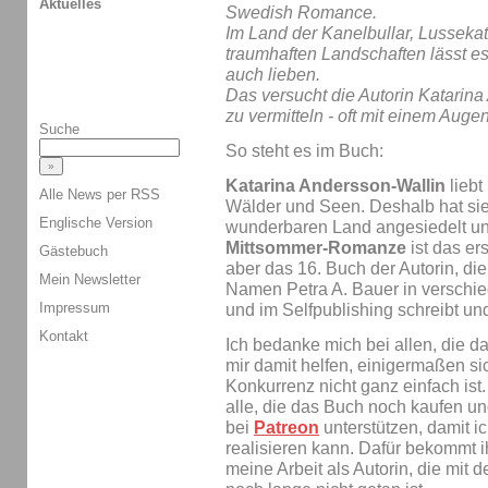
Aktuelles
Swedish Romance.
Im Land der Kanelbullar, Lussekat
traumhaften Landschaften lässt es
auch lieben.
Das versucht die Autorin Katarina
zu vermitteln - oft mit einem Auge
Suche
So steht es im Buch:
Katarina Andersson-Wallin
lieb
Alle News per RSS
Wälder und Seen. Deshalb hat si
Englische Version
wunderbaren Land angesiedelt u
Mittsommer-Romanze
ist das e
Gästebuch
aber das 16. Buch der Autorin, die
Mein Newsletter
Namen Petra A. Bauer in verschi
Impressum
und im Selfpublishing schreibt und 
Kontakt
Ich bedanke mich bei allen, die d
mir damit helfen, einigermaßen si
Konkurrenz nicht ganz einfach ist
alle, die das Buch noch kaufen un
bei
Patreon
unterstützen, damit i
realisieren kann. Dafür bekommt ih
meine Arbeit als Autorin, die mit