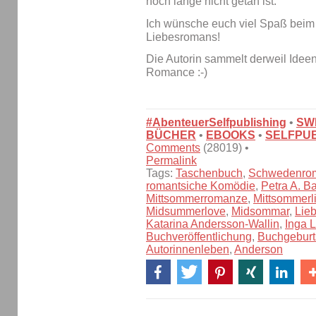
noch lange nicht getan ist.
Ich wünsche euch viel Spaß bei
Liebesromans!
Die Autorin sammelt derweil Idee
Romance :-)
#AbenteuerSelfpublishing
•
SW
BÜCHER
•
EBOOKS
•
SELFPUB
Comments
(28019) •
Permalink
Tags:
Taschenbuch
,
Schwedenro
romantsiche Komödie
,
Petra A. B
Mittsommerromanze
,
Mittsommerl
Midsummerlove
,
Midsommar
,
Lie
Katarina Andersson-Wallin
,
Inga 
Buchveröffentlichung
,
Buchgeburt
Autorinnenleben
,
Anderson