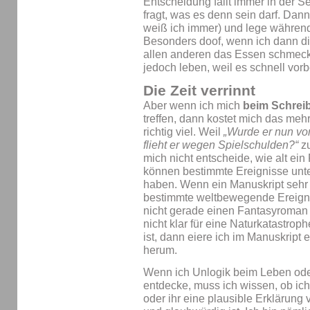
Entscheidung fällt immer in der S
fragt, was es denn sein darf. Dan
weiß ich immer) und lege während
Besonders doof, wenn ich dann di
allen anderen das Essen schmeckt,
jedoch leben, weil es schnell vorbe
Die Zeit verrinnt
Aber wenn ich mich
beim Schrei
treffen, dann kostet mich das mehr
richtig viel. Weil
„Wurde er nun vo
flieht er wegen Spielschulden?“
zu
mich nicht entscheide, wie alt ein 
können bestimmte Ereignisse unt
haben. Wenn ein Manuskript sehr
bestimmte weltbewegende Ereigniss
nicht gerade einen Fantasyroman
nicht klar für eine Naturkatastrop
ist, dann eiere ich im Manuskript
herum.
Wenn ich Unlogik beim Leben oder
entdecke, muss ich wissen, ob ich
oder ihr eine plausible Erklärung 