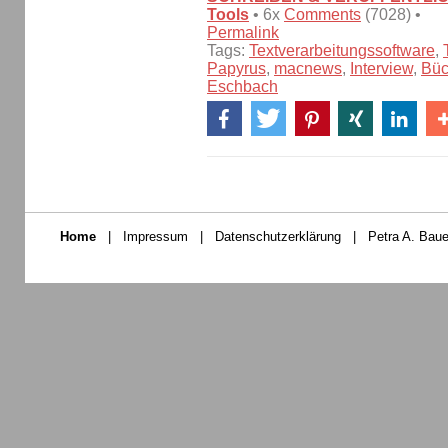
Tools
• 6x
Comments
(7028) •
Permalink
Tags:
Textverarbeitungssoftware
,
Papyrus
,
macnews
,
Interview
,
Büc
Eschbach
Home
|
Impressum
|
Datenschutzerklärung
|
Petra A. Baue