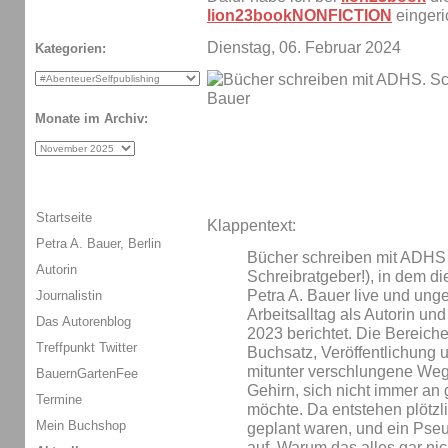
lion23bookNONFICTION
eingeric
Dienstag, 06. Februar 2024
Kategorien:
Monate im Archiv:
Startseite
Klappentext:
Petra A. Bauer, Berlin
Bücher schreiben mit ADHS i
Autorin
Schreibratgeber!), in dem di
Petra A. Bauer live und ung
Journalistin
Arbeitsalltag als Autorin un
Das Autorenblog
2023 berichtet. Die Bereich
Treffpunkt Twitter
Buchsatz, Veröffentlichung
mitunter verschlungene Wege
BauernGartenFee
Gehirn, sich nicht immer an 
Termine
möchte. Da entstehen plötzli
Mein Buchshop
geplant waren, und ein Pse
auf. Warum das alles gar nich