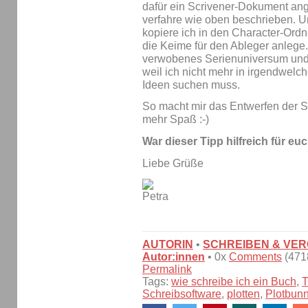
dafür ein Scrivener-Dokument ang
verfahre wie oben beschrieben. U
kopiere ich in den Character-Ordne
die Keime für den Ableger anlege
verwobenes Serienuniversum und 
weil ich nicht mehr in irgendwel
Ideen suchen muss.
So macht mir das Entwerfen der Se
mehr Spaß :-)
War dieser Tipp hilfreich für eu
Liebe Grüße
AUTORIN
•
SCHREIBEN & VE
Autor:innen
• 0x
Comments
(4718
Permalink
Tags:
wie schreibe ich ein Buch
,
T
Schreibsoftware
,
plotten
,
Plotbun