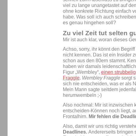
viel zu lange unangetastet auf d
ohne konkrete Richtung einfach v
habe. Was soll ich auch schreibe
es genau hingehen soll?
Zu viel Zeit tut selten g
Mir ist auch klar, woran dieses
Ge
Achso, sorry, ihr könnt den Begri
nicht kennen. Das ist ein Insider
schon aus den 80ern stammt. Kenn
haben wir damals leidenschaftlic
Figur „Wembley“,
einen strubbeli
Fraggle
.
Wembley Fraggle
sorgt s
sich nie entscheiden, was er als N
Mein Mann sagte seitdem jedenfalls
herumwembeln ;-)
Also nochmal: Mir ist inzwischen k
entscheiden-Können noch liegt, a
Frontalhirn.
Mir fehlen die Deadli
Also, damit wir uns richtig verste
Deadlines.
Andererseits bringen 