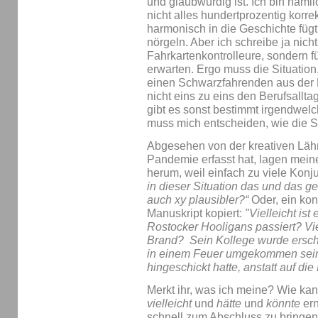
und glaubwürdig ist. Ich bin nämli
nicht alles hundertprozentig korre
harmonisch in die Geschichte fügt
nörgeln. Aber ich schreibe ja nich
Fahrkartenkontrolleure, sondern 
erwarten. Ergo muss die Situation
einen Schwarzfahrenden aus der B
nicht eins zu eins den Berufsalltag
gibt es sonst bestimmt irgendwel
muss mich entscheiden, wie die S
Abgesehen von der kreativen Läh
Pandemie erfasst hat, lagen mei
herum, weil einfach zu viele Konj
in dieser Situation das und das ge
auch xy plausibler?“
Oder, ein kon
Manuskript kopiert:
"Vielleicht is
Rostocker Hooligans passiert? Vi
Brand? Sein Kollege wurde erscho
in einem Feuer umgekommen sein
hingeschickt hatte, anstatt auf di
Merkt ihr, was ich meine? Wie kann
vielleicht
und
hätte
und
könnte
ern
schnell zum Abschluss zu bringen