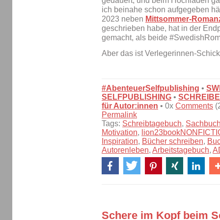
gedauert, und beim Hochladen ga
ich beinahe schon aufgegeben hät
2023 neben
Mittsommer-Roman
geschrieben habe, hat in der Endp
gemacht, als beide #SwedishRo
Aber das ist Verlegerinnen-Schicks
#AbenteuerSelfpublishing
•
SW
SELFPUBLISHING
•
SCHREIBE
für Autor:innen
• 0x
Comments
(
Permalink
Tags:
Schreibtagebuch
,
Sachbuc
Motivation
,
lion23bookNONFICT
Inspiration
,
Bücher schreiben
,
Bu
Autorenleben
,
Arbeitstagebuch
,
A
Schere im Kopf beim S