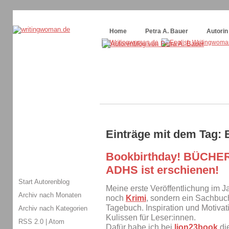
Themenspecial in
writingwomans Autorenblog
:
Wie schreibe ich ein Buch?
Home
Petra A. Bauer
Autorin
Einträge mit dem Tag:
Bookbirthday! BÜCHE
ADHS ist erschienen!
Start Autorenblog
Meine erste Veröffentlichung im J
Archiv nach Monaten
noch
Krimi
, sondern ein Sachbuch
Tagebuch. Inspiration und Motivatio
Archiv nach Kategorien
Kulissen für Leser:innen.
RSS 2.0
|
Atom
Dafür habe ich bei
lion23book
di