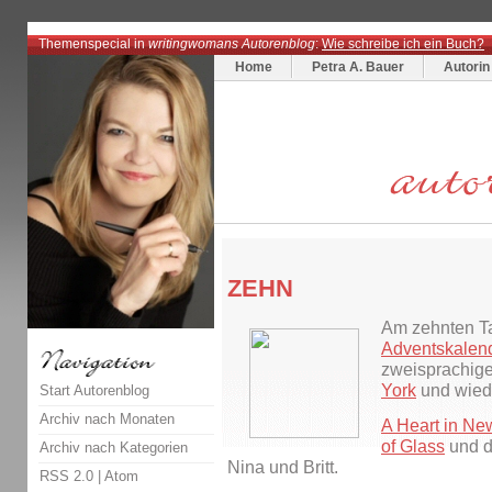
Themenspecial in
writingwomans Autorenblog
:
Wie schreibe ich ein Buch?
Home
Petra A. Bauer
Autorin
ZEHN
Am zehnten T
Adventskalen
zweisprachi
York
und wied
Start Autorenblog
Archiv nach Monaten
A Heart in Ne
of Glass
und d
Archiv nach Kategorien
Nina und Britt.
RSS 2.0
|
Atom