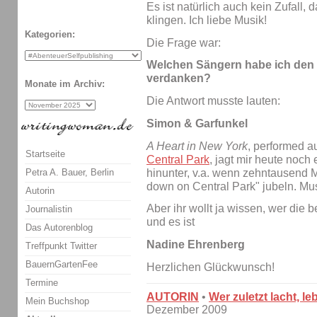
Es ist natürlich auch kein Zufall,
klingen. Ich liebe Musik!
Kategorien:
Die Frage war:
Welchen Sängern habe ich den 
verdanken?
Monate im Archiv:
Die Antwort musste lauten:
Simon & Garfunkel
A Heart in New York
, performed 
Startseite
Central Park
, jagt mir heute noc
hinunter, v.a. wenn zehntausend M
Petra A. Bauer, Berlin
down on Central Park" jubeln. Mus
Autorin
Aber ihr wollt ja wissen, wer die
Journalistin
und es ist
Das Autorenblog
Nadine Ehrenberg
Treffpunkt Twitter
BauernGartenFee
Herzlichen Glückwunsch!
Termine
AUTORIN
•
Wer zuletzt lacht, le
Mein Buchshop
Dezember 2009