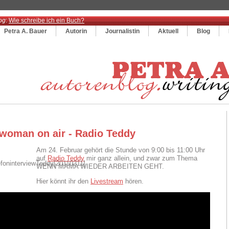
og
:
Wie schreibe ich ein Buch?
Petra A. Bauer
Autorin
Journalistin
Aktuell
Blog
gwoman on air - Radio Teddy
Am 24. Februar gehört die Stunde von 9:00 bis 11:00 Uhr
auf
Radio Teddy
mir ganz allein, und zwar zum Thema
WENN MAMA WIEDER ARBEITEN GEHT.
Hier könnt ihr den
Livestream
hören.