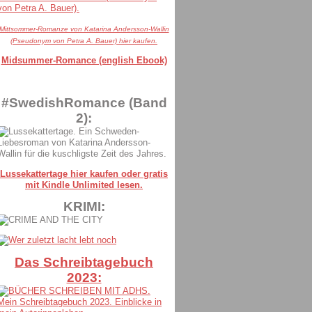
Mittsommer-Romanze von Katarina Andersson-Wallin
(Pseudonym von Petra A. Bauer) hier kaufen.
Midsummer-Romance (english Ebook)
#SwedishRomance (Band
2):
Lussekattertage hier kaufen oder gratis
mit Kindle Unlimited lesen.
KRIMI:
Das Schreibtagebuch
2023: