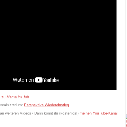
e zu
Mama im Job
enministerium:
Perspektive Wiedereinstieg
t an weiteren Videos? Dann könnt ihr (kostenlos!)
meinen YouTube-Kanal