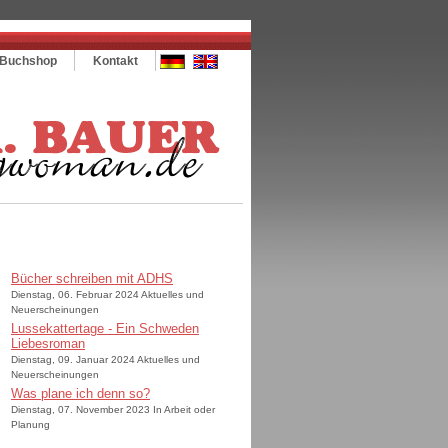
Buchshop
Kontakt
Bücher schreiben mit ADHS
Dienstag, 06. Februar 2024 Aktuelles und
Neuerscheinungen
Lussekattertage - Ein Schweden
Liebesroman
Dienstag, 09. Januar 2024 Aktuelles und
Neuerscheinungen
Was plane ich denn so?
Dienstag, 07. November 2023 In Arbeit oder
Planung