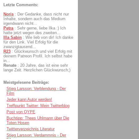
Letzte Comments:
Noris
:
Der Gedanke, dass nicht nur
Inhalte, sondern auch das Medium
irgendwann nicht...
Petra
:
Sehr gerne, liebe Ilka :) Ich
hatte jetzt wegen des zweiten...
Illa Sabin
:
Wie lieb von dir! Ich danke
für den Link. Viel Erfolg für die
zwanzigtausend...
R23
:
Glückwunsch und viel Erfolg mit
deinem Patreon Profil. Ich selbst habe
in...
Renate
:
20 Jahre, das ist eine sehr
lange Zeit. Herzlichen Glückwunsch;)
Meistgelesene Beiträge:
Stieg Larsson: Verblendung - Der
Film
Jeder kann Autor werden!
Treffpunkt Twitter: Mein Twitterblog
Post von QYPE
Buchtipp: Thees Uhlmann über Die
Toten Hosen
Twitterverzeichnis Literatur
Stieg Larsson: Verdammnis - Der