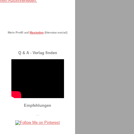
Mein Profil auf
Mastodon
(literatur.social)
Q & A - Verlag finden
Empfehlungen
...