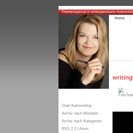
Themenspecial in
writingwomans Autorenbl
Home
writin
Start Autorenblog
Archiv nach Monaten
Archiv nach Kategorien
RSS 2.0
|
Atom