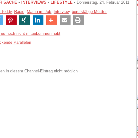
ER SACHE
•
INTERVIEWS
•
LIFESTYLE
• Donnerstag, 24. Februar 2011
 Teddy
,
Radio
,
Mama im Job
,
Interview
,
berufstätige Müttter
hr es noch nicht mitbekommen habt
ckende Parallelen
n in diesem Channel-Eintrag nicht möglich