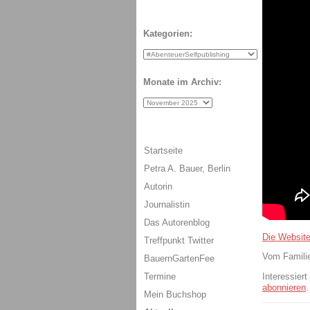
Kategorien:
Monate im Archiv:
Startseite
Petra A. Bauer, Berlin
Autorin
Journalistin
Das Autorenblog
Die Websit
Treffpunkt Twitter
Vom Famili
BauernGartenFee
Termine
Interessier
abonnieren
.
Mein Buchshop