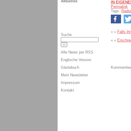
Aktuelles
IN EIGEN
Permalink
Tags:
Radio
» »
Falls i
Suche
« «
Erschre
Alle News per RSS
Englische Version
Gästebuch
Kommentiere
Mein Newsletter
Impressum
Kontakt