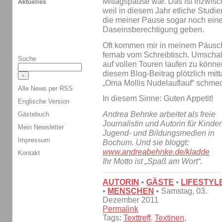
Mittagspause war. Das ist inzwisc
Aktuelles
weil in diesem Jahr etliche Stud
die meiner Pause sogar noch eine
Daseinsberechtigung geben.
Oft kommen mir in meinem Päusch
fernab vom Schreibtisch. Umschal
Suche
auf vollen Touren laufen zu können
diesem Blog-Beitrag plötzlich mitt
„Oma Mollis Nudelauflauf“ schmec
Alle News per RSS
In diesem Sinne: Guten Appetit!
Englische Version
Andrea Behnke arbeitet als freie
Gästebuch
Journalistin und Autorin für Kinder
Mein Newsletter
Jugend- und Bildungsmedien in
Impressum
Bochum. Und sie bloggt:
www.andreabehnke.de/kladde
Kontakt
Ihr Motto ist „Spaß am Wort“.
AUTORIN
•
GÄSTE
•
LIFESTYL
•
MENSCHEN
• Samstag, 03.
Dezember 2011
Permalink
Tags:
Texttreff
,
Textinen
,