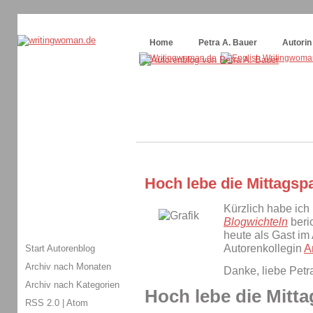
Themenspecial in
writingwomans Autorenblog
:
Wie schreibe ich ein Buch?
Home
Petra A. Bauer
Autorin
Hoch lebe die Mittagsp
Kürzlich habe ich
Blogwichteln
beric
heute als Gast im
Autorenkollegin
A
Start Autorenblog
Archiv nach Monaten
Danke, liebe Petra
Archiv nach Kategorien
Hoch lebe die Mitt
RSS 2.0
|
Atom