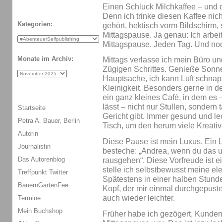
Einen Schluck Milchkaffee – und d
Denn ich trinke diesen Kaffee nicht
Kategorien:
gehört, hektisch vorm Bildschirm,
Mittagspause. Ja genau: Ich arbeit
Mittagspause. Jeden Tag. Und noch
Monate im Archiv:
Mittags verlasse ich mein Büro u
Zügigen Schrittes. Genieße Sonne
Hauptsache, ich kann Luft schnap
Kleinigkeit. Besonders gerne in 
ein ganz kleines Café, in dem es
lässt – nicht nur Stullen, sondern
Startseite
Gericht gibt. Immer gesund und l
Petra A. Bauer, Berlin
Tisch, um den herum viele Kreativ
Autorin
Diese Pause ist mein Luxus. Ein 
Journalistin
besteche: „Andrea, wenn du das un
Das Autorenblog
rausgehen“. Diese Vorfreude ist e
stelle ich selbstbewusst meine ele
Treffpunkt Twitter
Spätestens in einer halben Stunde
BauernGartenFee
Kopf, der mir einmal durchgepuste
auch wieder leichter.
Termine
Mein Buchshop
Früher habe ich gezögert, Kunden 