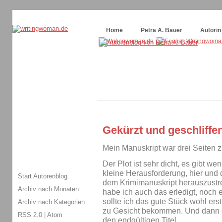
Themenspecial in
writingwomans Autorenblog
:
Wie schreibe ich ein Buch?
Home
Petra A. Bauer
Autorin
Gekürzt und geschliffe
Mein Manuskript war drei Seiten z
Der Plot ist sehr dicht, es gibt w
kleine Herausforderung, hier und
Start Autorenblog
dem Krimimanuskript herauszustr
Archiv nach Monaten
habe ich auch das erledigt, noch 
sollte ich das gute Stück wohl er
Archiv nach Kategorien
zu Gesicht bekommen. Und dann er
RSS 2.0
|
Atom
den endgültigen Titel.