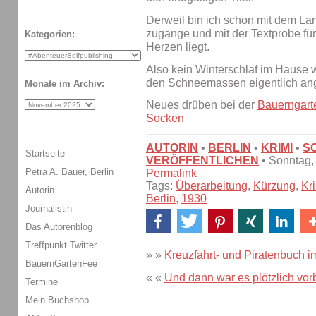
Derweil bin ich schon mit dem L
zugange und mit der Textprobe fü
Kategorien:
Herzen liegt.
Also kein Winterschlaf im Hause
den Schneemassen eigentlich an
Monate im Archiv:
Neues drüben bei der
Bauerngart
Socken
AUTORIN
•
BERLIN
•
KRIMI
•
S
Startseite
VERÖFFENTLICHEN
• Sonntag,
Petra A. Bauer, Berlin
Permalink
Tags:
Überarbeitung
,
Kürzung
,
Kr
Autorin
Berlin
,
1930
Journalistin
Das Autorenblog
Treffpunkt Twitter
» »
Kreuzfahrt- und Piratenbuch
BauernGartenFee
« «
Und dann war es plötzlich vor
Termine
Mein Buchshop