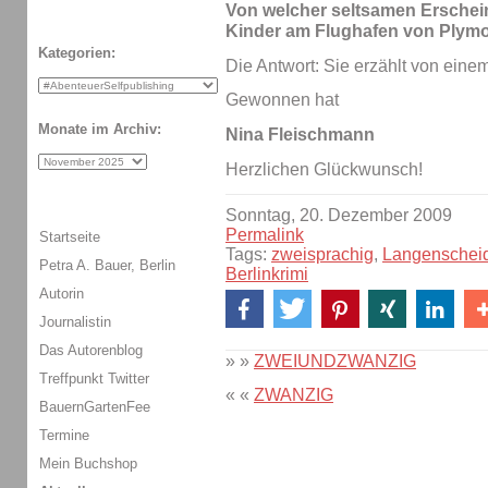
Von welcher seltsamen Erschei
Kinder am Flughafen von Plymo
Kategorien:
Die Antwort: Sie erzählt von eine
Gewonnen hat
Monate im Archiv:
Nina Fleischmann
Herzlichen Glückwunsch!
Sonntag, 20. Dezember 2009
Permalink
Startseite
Tags:
zweisprachig
,
Langenscheid
Petra A. Bauer, Berlin
Berlinkrimi
Autorin
Journalistin
Das Autorenblog
» »
ZWEIUNDZWANZIG
Treffpunkt Twitter
« «
ZWANZIG
BauernGartenFee
Termine
Mein Buchshop