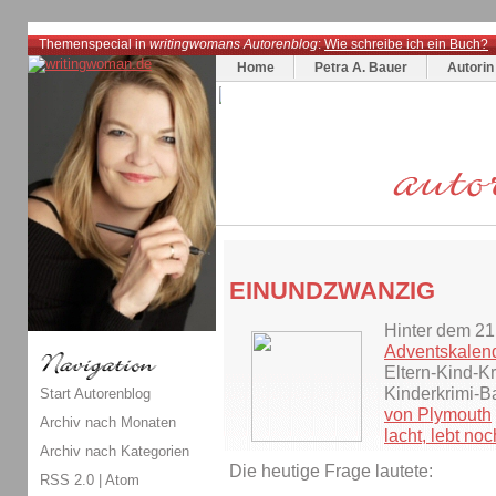
Themenspecial in
writingwomans Autorenblog
:
Wie schreibe ich ein Buch?
Home
Petra A. Bauer
Autorin
EINUNDZWANZIG
Hinter dem 21
Adventskalen
Eltern-Kind-K
Kinderkrimi-
Start Autorenblog
von Plymouth
Archiv nach Monaten
lacht, lebt noc
Archiv nach Kategorien
Die heutige Frage lautete:
RSS 2.0
|
Atom