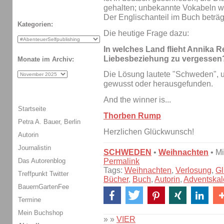
gehalten; unbekannte Vokabeln we
Der Englischanteil im Buch beträg
Kategorien:
Die heutige Frage dazu:
In welches Land flieht Annika R
Liebesbeziehung zu vergessen
Monate im Archiv:
Die Lösung lautete "Schweden", 
gewusst oder herausgefunden.
And the winner is...
Startseite
Thorben Rump
Petra A. Bauer, Berlin
Herzlichen Glückwunsch!
Autorin
Journalistin
SCHWEDEN
•
Weihnachten
• M
Das Autorenblog
Permalink
Tags:
Weihnachten
,
Verlosung
,
Gl
Treffpunkt Twitter
Bücher
,
Buch
,
Autorin
,
Adventskal
BauernGartenFee
Termine
Mein Buchshop
» »
VIER