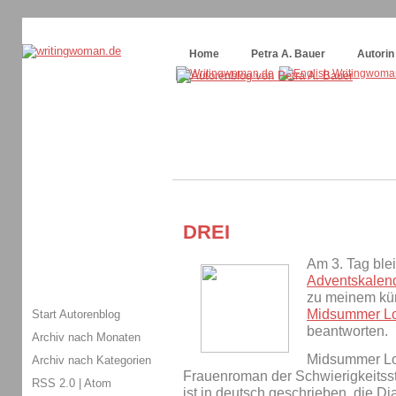
Themenspecial in
writingwomans Autorenblog
:
Wie schreibe ich ein Buch?
Home
Petra A. Bauer
Autorin
DREI
Am 3. Tag ble
Adventskalen
zu meinem kü
Midsummer Lo
Start Autorenblog
beantworten.
Archiv nach Monaten
Midsummer Lov
Archiv nach Kategorien
Frauenroman der Schwierigkeitsstu
RSS 2.0
|
Atom
ist in deutsch geschrieben, die D