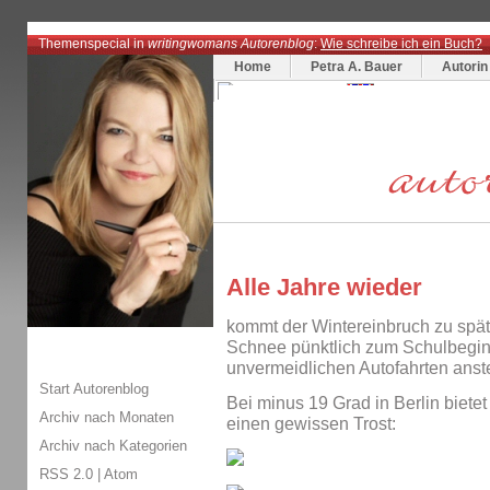
Themenspecial in
writingwomans Autorenblog
:
Wie schreibe ich ein Buch?
Home
Petra A. Bauer
Autorin
Alle Jahre wieder
kommt der Wintereinbruch zu spät
Schnee pünktlich zum Schulbegin
unvermeidlichen Autofahrten anst
Start Autorenblog
Bei minus 19 Grad in Berlin biete
Archiv nach Monaten
einen gewissen Trost:
Archiv nach Kategorien
RSS 2.0
|
Atom