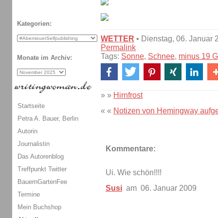
Kategorien:
WETTER
• Dienstag, 06. Januar 
Permalink
Tags:
Sonne
,
Schnee
,
minus 19 G
Monate im Archiv:
» »
Hirnfrost
Startseite
« «
Notizen von Hemingway aufge
Petra A. Bauer, Berlin
Autorin
Journalistin
Kommentare:
Das Autorenblog
Treffpunkt Twitter
Ui. Wie schön!!!!
BauernGartenFee
Susi
am 06. Januar 2009
Termine
Mein Buchshop