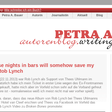
og
:
Wie schreibe ich ein Buch?
Petra A. Bauer
Autorin
Journalistin
Aktuell
Blog
ese nights in bars will somehow save my
 Rob Lynch
(22.11.2013) war Rob Lynch als Support von Thees Uhlmann im
atürlich habe ich mein Ticket in erster Linie wegen des Ex-Frontmannes
ekauft, hatte mich aber im Vorfeld schon sehr auf die Vorband gefreut
e ist - normalerweise weiß ich meist nicht mal wer vorher spielt).
.a. daran, dass das neue Album von Rob Lynch bei Thees Uhlmanns
 Hotel van Cleef erschien und Thees via Facebook im Vorfeld das
Rob Lynch Video zu
Broken Bones
promotete: