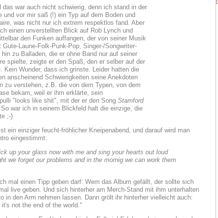
 das war auch nicht schwierig, denn ich stand in der
he und vor mir saß (!) ein Typ auf dem Boden und
aire
, was nicht nur ich extrem respektlos fand. Aber
 ich einen unverstellten Blick auf Rob Lynch und
ttelbar den Funken auffangen, der von seiner Musik
t Gute-Laune-Folk-Punk-Pop, Singer-/Songwriter-
 hin zu Balladen, die er ohne Band nur auf seiner
re spielte, zeigte er den Spaß, den er selber auf der
. Kein Wunder, dass ich grinste. Leider hatten die
n anscheinend Schwierigkeiten seine Anekdoten
n zu verstehen, z.B. die von dem Typen, von dem
ase bekam, weil er ihm erklärte, sein
ulli "looks like shit", mit der er den Song
Stamford
So war ich in seinem Blickfeld halt die einzige, die
e ;-)
st ein einziger feucht-fröhlicher Kneipenabend, und darauf wird man
ntro eingestimmt:
ick up your glass now with me and sing your hearts out loud
ght we forget our problems and in the mornig we can work them
ch mal einen Tipp geben darf: Wem das Album gefällt, der sollte sich
al live geben. Und sich hinterher am Merch-Stand mit ihm unterhalten
o in den Arm nehmen lassen. Dann grölt ihr hinterher vielleicht auch:
 it's not the end of the world."