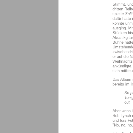
Stimmt, und
dritten Rei
spielte
Solit
dafür hatte
konnte unmi
ausging. Mi
Stücken bis
Akustikgitar
Bühne hatte
Umstehende
zwischendri
er auf die N
Weihnachtsp
ankündigte. 
sich mitfreut
Das Album i
bereits im I
So p
Toni
out
Aber wenn i
Rob Lynch m
und fürs Fot
"No, no, no,