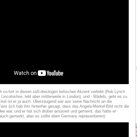
h so-fort in diesen süß-dreckigen britischen Akzent verliebt (Rob Lynch
Lincolnshire, lebt aber mittlerweile in London), und - Mädels, gebt es zu
ckel ist er ja auch. Überzeugend war aus seine Nachricht an die
ans (ich hab ihm hinterher gesagt, dass das Angela-Merkel-Bild nicht die
dee war, und er hat sich drüber amüsiert und gemeint, das hätte er
auch gemerkt, aber es sollte eben Germany repräsentieren):