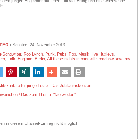
 dem jungen Engländer auf jeden Fall viel Erfolg und eine wachsende
e.
IDEO
• Sonntag, 24. November 2013
r-Songwriter
,
Rob Lynch
,
Punk
,
Pubs
,
Pop
,
Musik
,
live Huxleys
,
ien
,
Folk
,
England
,
Berlin
,
All these nights in bars will somehow save my
htskantate für junge Leute - Das Jubiläumskonzert
weinchen? Das zum Thema: “Nie wieder!”
n in diesem Channel-Eintrag nicht möglich