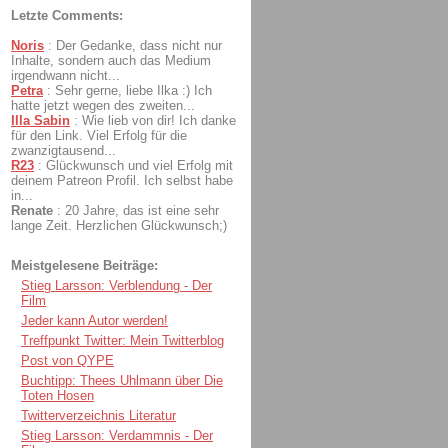
Letzte Comments:
Noris
:
Der Gedanke, dass nicht nur
Inhalte, sondern auch das Medium
irgendwann nicht...
Petra
:
Sehr gerne, liebe Ilka :) Ich
hatte jetzt wegen des zweiten...
Illa Sabin
:
Wie lieb von dir! Ich danke
für den Link. Viel Erfolg für die
zwanzigtausend...
R23
:
Glückwunsch und viel Erfolg mit
deinem Patreon Profil. Ich selbst habe
in...
Renate
:
20 Jahre, das ist eine sehr
lange Zeit. Herzlichen Glückwunsch;)
Meistgelesene Beiträge:
Stieg Larsson: Verblendung - Der
Film
Jeder kann Autor werden!
Treffpunkt Twitter: Mein Twitterblog
Post von QYPE
Buchtipp: Thees Uhlmann über Die
Toten Hosen
Twitterverzeichnis Literatur
Stieg Larsson: Verdammnis - Der