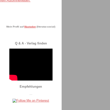
Mein Profil auf
Mastodon
(literatur.social)
Q & A - Verlag finden
Empfehlungen
...