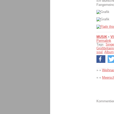
Ich wünsche
Fangemeind
MUSIK
•
V
Permalink
Tags:
Singe
Großbritann
soul
,
Album
» »
Weihnac
« «
Meersch
Kommentiere