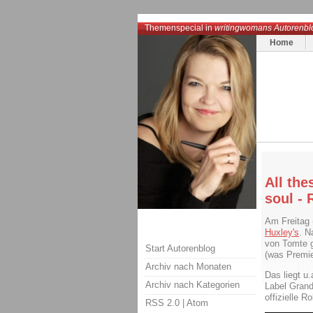
Themenspecial in
writingwomans Autorenbl
Home
All th
soul -
Am Freitag 
Huxley's
. N
von Tomte g
Start Autorenblog
(was Premier
Archiv nach Monaten
Das liegt u
Archiv nach Kategorien
Label Grand
offizielle 
RSS 2.0
|
Atom