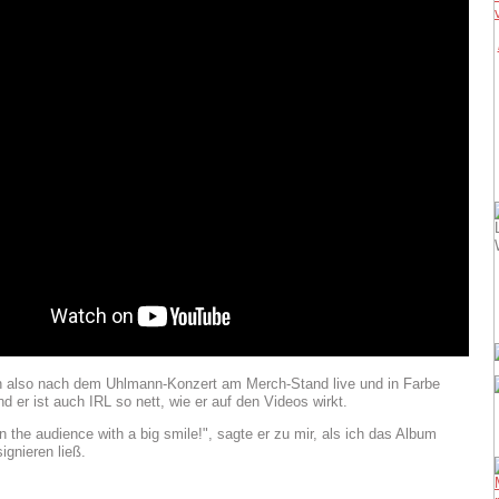
n also nach dem Uhlmann-Konzert am Merch-Stand live und in Farbe
nd er ist auch IRL so nett, wie er auf den Videos wirkt.
n the audience with a big smile!", sagte er zu mir, als ich das Album
ignieren ließ.