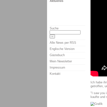
Aktuelles
Suche
Alle News per RSS
Englische Version
Gästebuch
Mein Newsletter
Impressum
Kontakt
Ich habe ih
getroffen, u
"I saw you i
kaufte und s