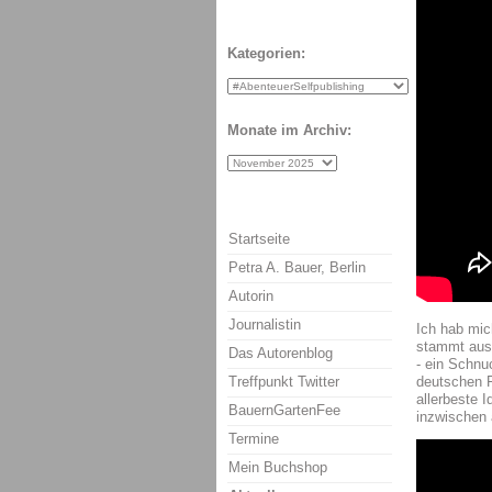
Kategorien:
Monate im Archiv:
Startseite
Petra A. Bauer, Berlin
Autorin
Journalistin
Ich hab mic
stammt aus 
Das Autorenblog
- ein Schnu
deutschen F
Treffpunkt Twitter
allerbeste I
BauernGartenFee
inzwischen 
Termine
Mein Buchshop