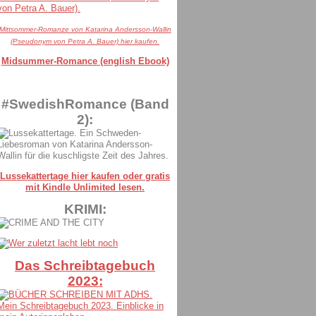
Mittsommer-Romanze von Katarina Andersson-Wallin
(Pseudonym von Petra A. Bauer) hier kaufen.
Midsummer-Romance (english Ebook)
#SwedishRomance (Band
2):
Lussekattertage hier kaufen oder gratis
mit Kindle Unlimited lesen.
KRIMI:
Das Schreibtagebuch
2023: