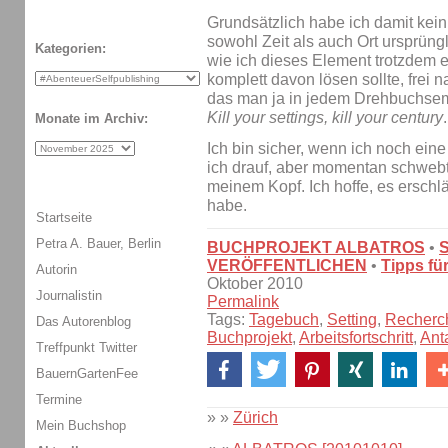
Grundsätzlich habe ich damit kein
sowohl Zeit als auch Ort ursprüng
Kategorien:
wie ich dieses Element trotzdem 
komplett davon lösen sollte, frei
das man ja in jedem Drehbuchsemi
Kill your settings, kill your century
.
Monate im Archiv:
Ich bin sicher, wenn ich noch ei
ich drauf, aber momentan schweb
meinem Kopf. Ich hoffe, es erschlä
habe.
Startseite
Petra A. Bauer, Berlin
BUCHPROJEKT ALBATROS
•
VERÖFFENTLICHEN
•
Tipps fü
Autorin
Oktober 2010
Journalistin
Permalink
Tags:
Tagebuch
,
Setting
,
Recherc
Das Autorenblog
Buchprojekt
,
Arbeitsfortschritt
,
Ant
Treffpunkt Twitter
BauernGartenFee
Termine
» »
Zürich
Mein Buchshop