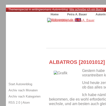
Themenspecial in
writingwomans Autorenblog
:
Wie schreibe ich ein Buch?
Home
Petra A. Bauer
Autorin
ALBATROS [20101012]
Gestern habe 
vorantreiben 
Und heute zer
Start Autorenblog
ob das alles s
Archiv nach Monaten
Ich habe näml
Archiv nach Kategorien
bekommen, die es wohl erforderlic
RSS 2.0
|
Atom
wechsle, und am besten auch glei