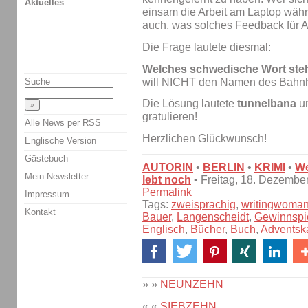
Aktuelles
einsam die Arbeit am Laptop währ
auch, was solches Feedback für A
Die Frage lautete diesmal:
Welches schwedische Wort steh
will NICHT den Namen des Bahnh
Suche
Die Lösung lautete
tunnelbana
un
gratulieren!
Alle News per RSS
Herzlichen Glückwunsch!
Englische Version
Gästebuch
AUTORIN
•
BERLIN
•
KRIMI
•
We
Mein Newsletter
lebt noch
• Freitag, 18. Dezembe
Permalink
Impressum
Tags:
zweisprachig
,
writingwoma
Kontakt
Bauer
,
Langenscheidt
,
Gewinnspi
Englisch
,
Bücher
,
Buch
,
Adventsk
» »
NEUNZEHN
« «
SIEBZEHN