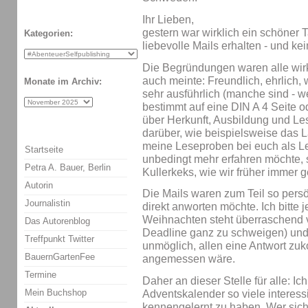
Ihr Lieben,
gestern war wirklich ein schöner 
Kategorien:
liebevolle Mails erhalten - und 
Die Begründungen waren alle wirkl
auch meinte: Freundlich, ehrlich, 
Monate im Archiv:
sehr ausführlich (manche sind -
bestimmt auf eine DIN A 4 Seite 
über Herkunft, Ausbildung und Le
darüber, wie beispielsweise das
meine Leseproben bei euch als 
Startseite
unbedingt mehr erfahren möchte, s
Petra A. Bauer, Berlin
Kullerkeks, wie wir früher immer g
Autorin
Die Mails waren zum Teil so persö
Journalistin
direkt anworten möchte. Ich bitte
Weihnachten steht überraschend v
Das Autorenblog
Deadline ganz zu schweigen) und 
Treffpunkt Twitter
unmöglich, allen eine Antwort zu
BauernGartenFee
angemessen wäre.
Termine
Daher an dieser Stelle für alle: Ic
Mein Buchshop
Adventskalender so viele interes
kennengelernt zu haben. Wer sich 