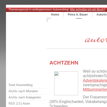
Themenspecial in
writingwomans Autorenblog
:
Wie schreibe ich ein Buch?
Home
Petra A. Bauer
Autorin
ACHTZEHN
Weil so schön
achtzehntenT
Adventskalen
zweisprachig
Start Autorenblog
Mittsommerli
Archiv nach Monaten
Der Frauenrom
Archiv nach Kategorien
(30% Englischanteil, Vokabelanga
RSS 2.0
|
Atom
Schweden.