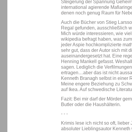
Steigerung der Spannung Geheim
international agierende Mafiarin
denen noch genug Raum für Neben
Auch die Bücher von Stieg Larss
Regal gefunden, ausschließlich w
Mich würde interessieren, wie v
wikipedia befragt haben, was zum T
jeder Aspie hochkomplizierte mat
sehr gut, dass der Autor sich mit 
auseinandergesetzt hat. Eine reg
Henning Mankell gefasst. Weshalb
sagen. Lediglich die Verfilmunge
ertragen…aber das ist nicht aussa
Kenneth Branagh selbst in einer R
Meine engere Beziehung zu Schwe
auf Ikea. Auf schwedische Literatur
Fazit: Bei mir darf der Mörder ger
Butler oder die Haushälterin.
- - -
Krimis lese ich nicht so oft, liebe
absoluter Lieblingsautor Kenneth