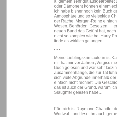
allgemein sehr gut ausgearbeitet
oder Dämonen) können einem ech
Ich habe bisher noch kein Buch g
Atmosphäre und so vielseitige Cha
der Rachel Morgan-Reihe einfach
Wesen, Behörden, Gesetzen, ... e
neuen Band das Gefühl hat, nach 
nicht so komplex wie bei Harry Po
finde es wirklich gelungen.
- - -
Meine Lieblingskrimiautorin ist K
mir hat mir vor Jahren „Vergiss m
Buch gelesen und war sehr faszini
Zusammenhänge, die zur Tat führe
sich viele Abgründe innerhalb de
einfach nicht rechnet. Die Geschi
das ist auch der Grund, warum ich 
Slaughter gelesen habe…
- - -
Für mich ist Raymond Chandler de
Wortwahl und lese ihn auch gerne 