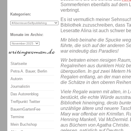
Sommerferien ebenfalls auf dem L
verbringt.
Kategorien:
Es ist vermutlich meiner Sehnsuch
Bibliothek zuzuschreiben, dass Ta
Leseratte Alina ist auch schwer be
Monate im Archiv:
Mir blieb beinahe die Spucke weg,
führte, die sich auf der anderen 
war eindeutig das Paradies!
Wir betraten einen riesigen Rau
Startseite
Regalreihen aus dunklem Holz be
überquollen. In gut zwei Metern Hö
Petra A. Bauer, Berlin
Regalen entlang, an der man eine
Autorin
die Schätze in den oberen Reih
Journalistin
Viele Regale waren mit alten, in
Das Autorenblog
bestückt, die echte Würde ausstrah
Treffpunkt Twitter
Bibliothek hineinging, desto bunt
unzählige ältere und neuere Tasc
BauernGartenFee
Mary war offenbar ein Krimifan. 
Termine
Henning Mankell, Val McDermid. 
Mein Buchshop
aus Büchern von Agatha Christie. 
gelesen, natürlich auf Deutsch.