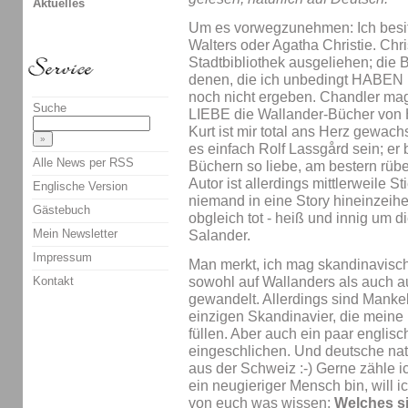
Aktuelles
Um es vorwegzunehmen: Ich besit
Walters oder Agatha Christie. Chris
Stadtbibliothek ausgeliehen; die 
denen, die ich unbedingt HABEN m
noch nicht ergeben. Chandler mag
Suche
LIEBE die Wallander-Bücher von 
Kurt ist mir total ans Herz gewac
es einfach Rolf Lassgård sein; er 
Alle News per RSS
Büchern so liebe, am bestern rübe
Autor ist allerdings mittlerweile 
Englische Version
niemand in eine Story hineinzeih
Gästebuch
obgleich tot - heiß und innig um d
Mein Newsletter
Salander.
Impressum
Man merkt, ich mag skandinavisch
sowohl auf Wallanders als auch a
Kontakt
gewandelt. Allerdings sind Mankel
einzigen Skandinavier, die meine
füllen. Aber auch ein paar englis
eingeschlichen. Und deutsche nat
aus der Schweiz :-) Gerne zähle ic
ein neugieriger Mensch bin, will i
von euch was wissen:
Welches s