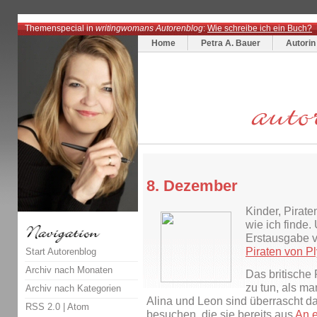
Themenspecial in
writingwomans Autorenblog
:
Wie schreibe ich ein Buch?
Home
Petra A. Bauer
Autorin
8. Dezember
Kinder, Pirate
wie ich finde.
Erstausgabe 
Piraten von P
Start Autorenblog
Archiv nach Monaten
Das britische 
zu tun, als m
Archiv nach Kategorien
Alina und Leon sind überrascht da
RSS 2.0
|
Atom
besuchen, die sie bereits aus
An e