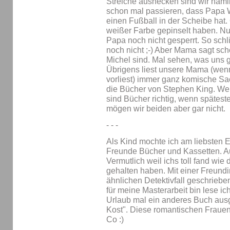
Streiche aushecken sind wir näml
schon mal passieren, dass Papa 
einen Fußball in der Scheibe hat.
weißer Farbe gepinselt haben. Nu
Papa noch nicht gesperrt. So sch
noch nicht ;-) Aber Mama sagt schö
Michel sind. Mal sehen, was uns gl
Übrigens liest unsere Mama (wenn
vorliest) immer ganz komische Sac
die Bücher von Stephen King. We
sind Bücher richtig, wenn späteste
mögen wir beiden aber gar nicht.
- - -
Als Kind mochte ich am liebsten E
Freunde Bücher und Kassetten. Au
Vermutlich weil ichs toll fand wi
gehalten haben. Mit einer Freund
ähnlichen Detektivfall geschrieb
für meine Masterarbeit bin lese ic
Urlaub mal ein anderes Buch ausge
Kost". Diese romantischen Fraue
Co :)