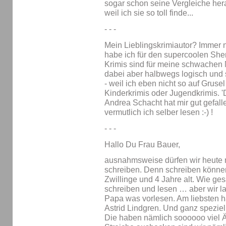
sogar schon seine Vergleiche he
weil ich sie so toll finde...
- - -
Mein Lieblingskrimiautor? Immer
habe ich für den supercoolen Sh
Krimis sind für meine schwachen N
dabei aber halbwegs logisch und
- weil ich eben nicht so auf Grusel
Kinderkrimis oder Jugendkrimis. '
Andrea Schacht hat mir gut gefal
vermutlich ich selber lesen :-) !
- - -
Hallo Du Frau Bauer,
ausnahmsweise dürfen wir heute m
schreiben. Denn schreiben können 
Zwillinge und 4 Jahre alt. Wie ge
schreiben und lesen … aber wir 
Papa was vorlesen. Am liebsten h
Astrid Lindgren. Und ganz spezie
Die haben nämlich soooooo viel Äh