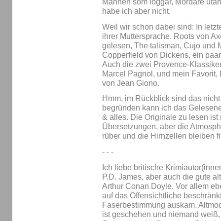
Mannen som loggar, Mördare utan 
habe ich aber nicht.
Weil wir schon dabei sind: In letzt
ihrer Muttersprache. Roots von Ax
gelesen, The talisman, Cujo und 
Copperfield von Dickens, ein paar
Auch die zwei Provence-Klassiker
Marcel Pagnol, und mein Favorit, 
von Jean Giono.
Hmm, im Rückblick sind das nicht 
begründen kann ich das Gelesene 
& alles. Die Originale zu lesen 
Übersetzungen, aber die Atmosph
rüber und die Hirnzellen bleiben fi
- - -
Ich liebe britische Krimiautor(inn
P.D. James, aber auch die gute alt
Arthur Conan Doyle. Vor allem eb
auf das Offensichtliche beschrän
Faserbestimmung auskam. Altmodis
ist geschehen und niemand weiß, 