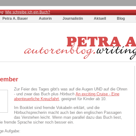
og
:
Wie schreibe ich ein Buch?
Petra A. Bauer
Autorin
Journalistin
Aktuell
Blog
zember
Zur Feier des Tages gibt's was auf die Augen UND auf die Ohren
- und zwar das Buch plus
Hörbuch
An exciting Cruise - Eine
abenteuerliche Kreuzfahrt
, geeignet für Kinder ab 10.
Im Booklet sind fremde Vokabeln erklärt, und die
Hörbuchsprecherin macht auch bei den englischen Passagen
das Verstehen leicht. Wenn man parallel dazu das Buch liest,
die fremde Sprache sicher noch besser ein.
ge Aufgabe: