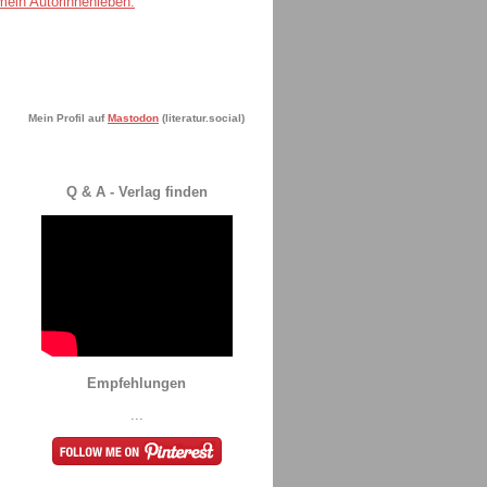
Mein Profil auf
Mastodon
(literatur.social)
Q & A - Verlag finden
Empfehlungen
...