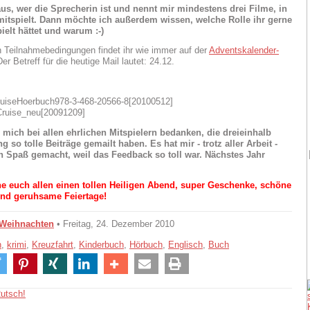
aus, wer die Sprecherin ist und nennt mir mindestens drei Filme, in
mitspielt. Dann möchte ich außerdem wissen, welche Rolle ihr gerne
ielt hättet und warum :-)
n Teilnahmebedingungen findet ihr wie immer auf der
Adventskalender-
Der Betreff für die heutige Mail lautet: 24.12.
 mich bei allen ehrlichen Mitspielern bedanken, die dreieinhalb
 so tolle Beiträge gemailt haben. Es hat mir - trotz aller Arbeit -
 Spaß gemacht, weil das Feedback so toll war. Nächstes Jahr
e euch allen einen tollen Heiligen Abend, super Geschenke, schöne
nd geruhsame Feiertage!
Weihnachten
• Freitag, 24. Dezember 2010
n
,
krimi
,
Kreuzfahrt
,
Kinderbuch
,
Hörbuch
,
Englisch
,
Buch
utsch!