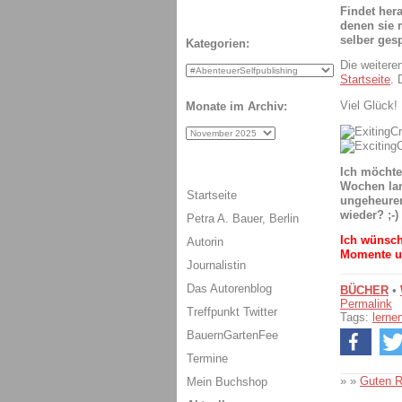
Findet her
denen sie 
selber gesp
Kategorien:
Die weitere
Startseite
. 
Viel Glück!
Monate im Archiv:
Ich möchte
Wochen lang
Startseite
ungeheuren
wieder? ;-)
Petra A. Bauer, Berlin
Ich wünsch
Autorin
Momente u
Journalistin
Das Autorenblog
BÜCHER
•
Permalink
Treffpunkt Twitter
Tags:
lerne
BauernGartenFee
Termine
» »
Guten R
Mein Buchshop