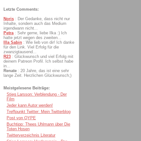
Letzte Comments:
Noris
:
Der Gedanke, dass nicht nur
Inhalte, sondern auch das Medium
irgendwann nicht...
Petra
:
Sehr gerne, liebe Ilka :) Ich
hatte jetzt wegen des zweiten...
Illa Sabin
:
Wie lieb von dir! Ich danke
für den Link. Viel Erfolg für die
zwanzigtausend...
R23
:
Glückwunsch und viel Erfolg mit
deinem Patreon Profil. Ich selbst habe
in...
Renate
:
20 Jahre, das ist eine sehr
lange Zeit. Herzlichen Glückwunsch;)
Meistgelesene Beiträge:
Stieg Larsson: Verblendung - Der
Film
Jeder kann Autor werden!
Treffpunkt Twitter: Mein Twitterblog
Post von QYPE
Buchtipp: Thees Uhlmann über Die
Toten Hosen
Twitterverzeichnis Literatur