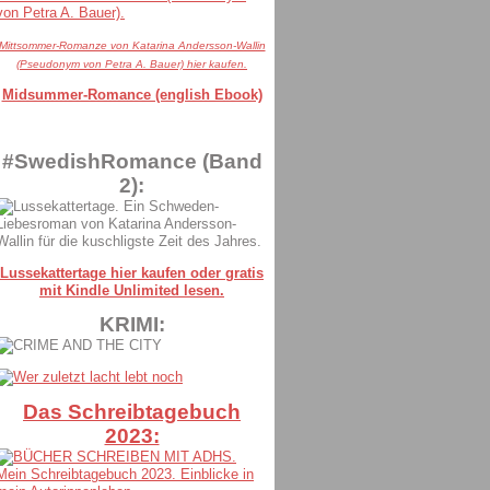
Mittsommer-Romanze von Katarina Andersson-Wallin
(Pseudonym von Petra A. Bauer) hier kaufen.
Midsummer-Romance (english Ebook)
#SwedishRomance (Band
2):
Lussekattertage hier kaufen oder gratis
mit Kindle Unlimited lesen.
KRIMI:
Das Schreibtagebuch
2023: