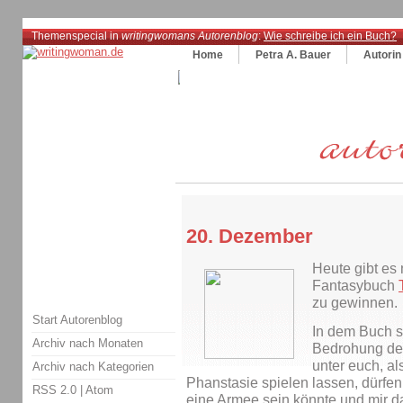
Themenspecial in
writingwomans Autorenblog
:
Wie schreibe ich ein Buch?
Home
Petra A. Bauer
Autorin
20. Dezember
Heute gibt es
Fantasybuch
zu gewinnen.
Start Autorenblog
In dem Buch st
Archiv nach Monaten
Bedrohung der
unter euch, al
Archiv nach Kategorien
Phanstasie spielen lassen, dürfen
RSS 2.0
|
Atom
eine Armee sein könnte und mir da