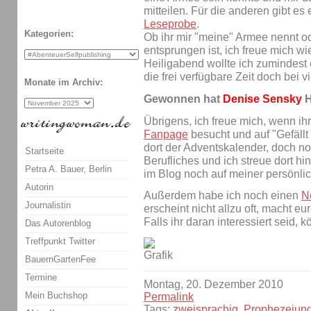
mitteilen. Für die anderen gibt es
Leseprobe
.
Kategorien:
Ob ihr mir "meine" Armee nennt od
entsprungen ist, ich freue mich wi
Heiligabend wollte ich zumindest 
die frei verfügbare Zeit doch bei v
Monate im Archiv:
Gewonnen hat
Denise Sensky
H
Übrigens, ich freue mich, wenn ih
Fanpage
besucht und auf "Gefällt
dort der Adventskalender, doch no
Startseite
Berufliches und ich streue dort hin
Petra A. Bauer, Berlin
im Blog noch auf meiner persönli
Autorin
Außerdem habe ich noch einen
N
Journalistin
erscheint nicht allzu oft, macht eu
Falls ihr daran interessiert seid, k
Das Autorenblog
Treffpunkt Twitter
BauernGartenFee
Termine
Montag, 20. Dezember 2010
Mein Buchshop
Permalink
Tags:
zweisprachig
,
Prophezeiun